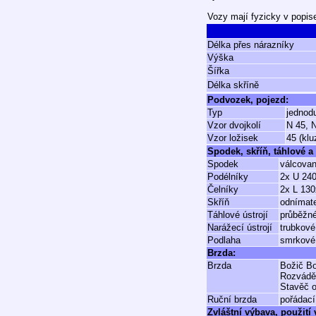
Vozy mají fyzicky v popis
Délka přes nárazníky
Výška
Šířka
Délka skříně
Podvozek, pojezd:
Typ
jednod
Vzor dvojkolí
N 45, 
Vzor ložisek
45 (klu
Spodek, skříň, táhlové a 
Spodek
válcovan
Podélníky
2x U 24
Čelníky
2x L 13
Skříň
odnímate
Táhlové ústrojí
průběžné
Narážecí ústrojí
trubkové
Podlaha
smrkové 
Brzda:
Brzda
Božič Bo
Rozvádě
Stavěč o
Ruční brzda
pořádací
Zvláštní výbava, použití