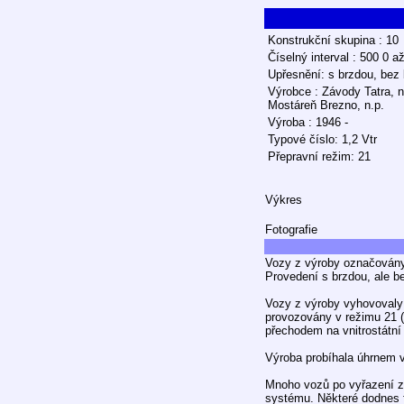
Konstrukční skupina : 10
Číselný interval : 500 0 a
Upřesnění: s brzdou, bez 
Výrobce : Závody Tatra, n
Mostáreň Brezno, n.p.
Výroba : 1946 -
Typové číslo: 1,2 Vtr
Přepravní režim: 21
Výkres
Fotografie
Vozy z výroby označovány
Provedení s brzdou, ale b
Vozy z výroby vyhovovaly
provozovány v režimu 21 
přechodem na vnitrostátní
Výroba probíhala úhrnem v
Mnoho vozů po vyřazení z 
systému. Některé dodnes f