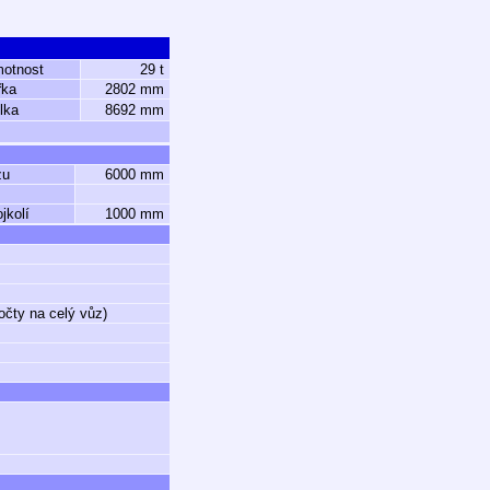
motnost
29 t
řka
2802 mm
lka
8692 mm
zu
6000 mm
jkolí
1000 mm
očty na celý vůz)