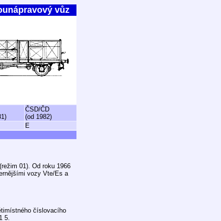
ounápravový vůz
ČSD/ČD
81)
(od 1982)
E
režim 01). Od roku 1966
ernějšími vozy Vte/Es a
timístného číslovacího
1 5.