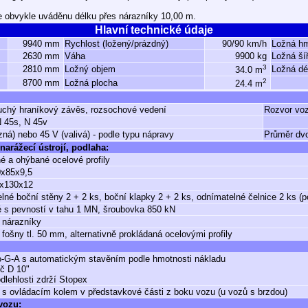
e obvykle uváděnu délku přes nárazníky 10,00 m.
Hlavní technické údaje
9940 mm
Rychlost (ložený/prázdný)
90/90 km/h
Ložná h
2630 mm
Váha
9900 kg
Ložná ší
3
2810 mm
Ložný objem
Ložná dé
34.0 m
2
8700 mm
Ložná plocha
24.4 m
uchý hraníkový závěs, rozsochové vedení
Rozvor vo
N 45s, N 45v
zná) nebo 45 V (valivá) - podle typu nápravy
Průměr dvo
narážecí ústrojí, podlaha:
é a ohýbané ocelové profily
0x85x9,5
0x130x12
lné boční stěny 2 + 2 ks, boční klapky 2 + 2 ks, odnímatelné čelnice 2 ks (p
 s pevností v tahu 1 MN, šroubovka 850 kN
 nárazníky
fošny tl. 50 mm, alternativně prokládaná ocelovými profily
-G-A s automatickým stavěním podle hmotnosti nákladu
č D 10"
dlehlosti zdrží Stopex
 s ovládacím kolem v představkové části z boku vozu (u vozů s brzdou)
 vozu: