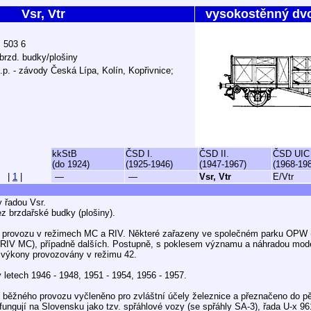
Vsr, Vtr
vysokostěnný dv
ž 503 6
brzd. budky/plošiny
.p. - závody Česká Lípa, Kolín, Kopřivnice;
kkStB
ČSD I.
ČSD II.
ČSD UIC
(do 1924)
(1925-1946)
(1947-1967)
(1968-19
|
1
|
—
—
Vsr, Vtr
E/Vtr
 řadou Vsr.
ez brzdařské budky (plošiny).
 provozu v režimech MC a RIV. Některé zařazeny ve společném parku OPW (
(RIV MC), případně dalších. Postupně, s poklesem významu a náhradou mod
 výkony provozovány v režimu 42.
 letech 1946 - 1948, 1951 - 1954, 1956 - 1957.
běžného provozu vyčleněno pro zvláštní účely železnice a přeznačeno do pě
ungují na Slovensku jako tzv. spřáhlové vozy (se spřáhly SA-3), řada U-x 96