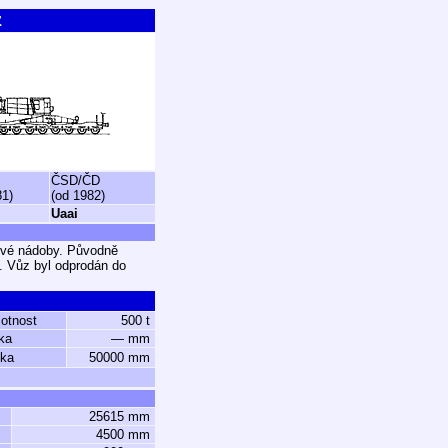
z
ČSD/ČD
81)
(od 1982)
Uaai
rové nádoby. Původně
 Vůz byl odprodán do
otnost
500 t
ka
— mm
lka
50000 mm
25615 mm
4500 mm