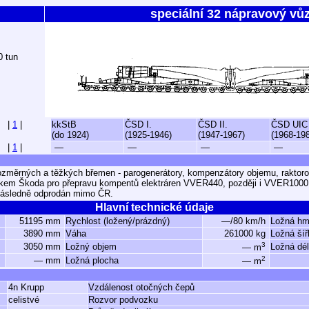
speciální 32 nápravový vů
0 tun
|
1
|
kkStB
ČSD I.
ČSD II.
ČSD UIC
(do 1924)
(1925-1946)
(1947-1967)
(1968-19
|
1
|
—
—
—
—
rozměrných a těžkých břemen - parogenerátory, kompenzátory objemu, rakto
em Škoda pro přepravu kompentů elektráren VVER440, později i VVER1000.
 následně odprodán mimo ČR.
Hlavní technické údaje
51195 mm
Rychlost (ložený/prázdný)
—/80 km/h
Ložná hm
3890 mm
Váha
261000 kg
Ložná šíř
3
3050 mm
Ložný objem
Ložná dé
— m
2
— mm
Ložná plocha
— m
4n Krupp
Vzdálenost otočných čepů
celistvé
Rozvor podvozku