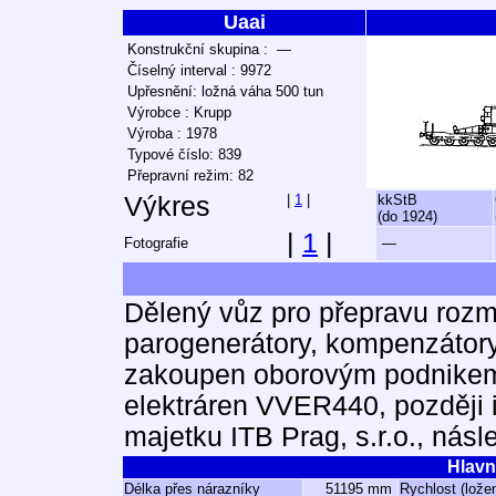
Uaai
Konstrukční skupina : —
Číselný interval : 9972
Upřesnění: ložná váha 500 tun
Výrobce : Krupp
Výroba : 1978
Typové číslo: 839
Přepravní režim: 82
Výkres
|
1
|
kkStB
(do 1924)
|
1
|
Fotografie
—
Dělený vůz pro přepravu rozm
parogenerátory, kompenzátor
zakoupen oborovým podnikem
elektráren VVER440, později
majetku ITB Prag, s.r.o., ná
Hlavn
Délka přes nárazníky
51195 mm
Rychlost (lože