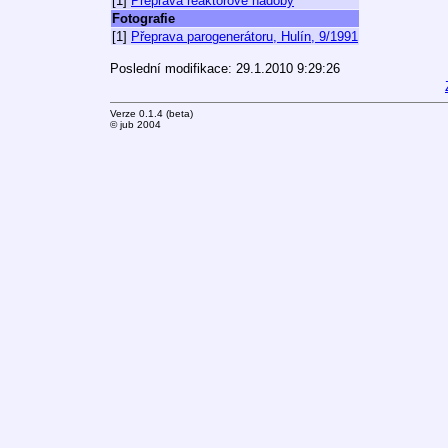
[1]
Přeprava reaktorové nádoby
Fotografie
[1]
Přeprava parogenerátoru, Hulín, 9/1991
Poslední modifikace: 29.1.2010 9:29:26
Verze 0.1.4 (beta)
© jub 2004