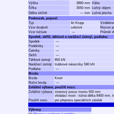
Výška
3890 mm
Váha
Šířka
3050 mm
Ložný objem
Délka skříně
— mm
Ložná plocha
Podvozek, pojezd:
Typ
4n Krupp
Vzdáleno
Vzor dvojkolí
celistvé
Rozvor p
Vzor ložisek
—
Průměr d
Spodek, skříň, táhlové a narážecí ústrojí, podlaha:
Spodek
—
Podélníky
—
Čelníky
—
Skříň
—
Táhlové ústrojí
850 kN
Narážecí ústrojí
trubkové nárazníky 590 kN
Podlaha
—
Brzda:
Brzda
Knorr
Ruční brzda
—
Zvláštní výbava, použití vozu:
Zvláštní výbava
stranový posuv mostu 550 mm
vkládací most - ložná délka 8400 mm, 
Použití vozu
pro přepravu speciálních zásilek
Výkresy