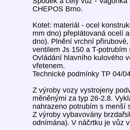
Spodek a celý vůz - Vagónka S
CHEPOS Brno.
Kotel: materiál - ocel konstruk
mm dno) přeplátovaná ocelí an
dno). Plnění vrchní přirubov
ventilem Js 150 a T-potrubím
Ovládání hlavního kulového ven
vřetenem.
Technické podmínky TP 04/0
Z výroby vozy vystrojeny podv
měněnými za typ 26-2.8. Vykl
nahrazeno potrubím s menší sv
Z výroby vybavovány brzdařsk
odnímána). V náčrtku je vůz 