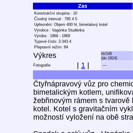
Zas
Konstrukční skupina : 10
Číselný interval : 785 4 5
Upřesnění: Objem 400 hl, bimetalový kotel
Výrobce : Vagónka Studénka
Výroba : 1966 - 1969
Typové číslo: 2-343.4
Přepravní režim: 84
Výkres
kkStB
(do 1924)
|
1
|
Fotografie
—
Čtyřnápravový vůz pro chemi
bimetalickým kotlem, unifiko
žebřinovým rámem s tvarově 
kotel. Kotel s gravitačním vy
možností vyložení na obě stra