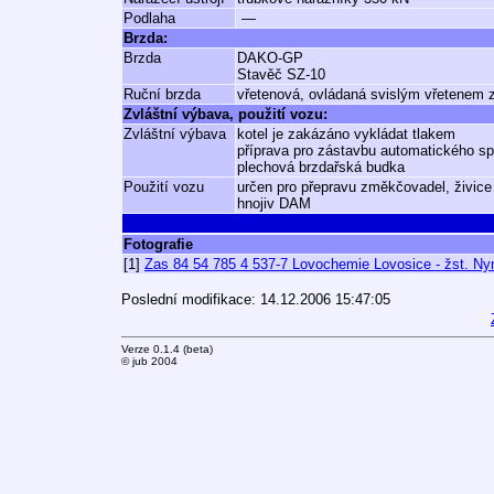
Podlaha
—
Brzda:
Brzda
DAKO-GP
Stavěč SZ-10
Ruční brzda
vřetenová, ovládaná svislým vřetenem z
Zvláštní výbava, použití vozu:
Zvláštní výbava
kotel je zakázáno vykládat tlakem
příprava pro zástavbu automatického s
plechová brzdařská budka
Použití vozu
určen pro přepravu změkčovadel, živice 
hnojiv DAM
Fotografie
[1]
Zas 84 54 785 4 537-7 Lovochemie Lovosice - žst. N
Poslední modifikace: 14.12.2006 15:47:05
Verze 0.1.4 (beta)
© jub 2004