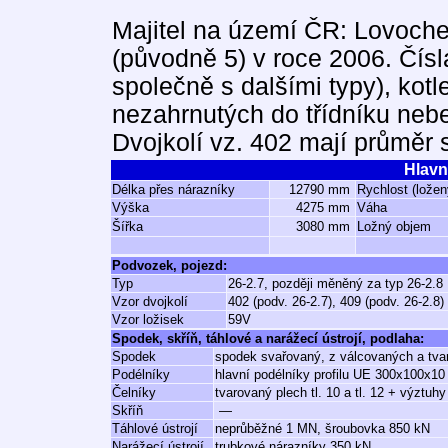
Majitel na území ČR: Lovoch
(původně 5) v roce 2006. Čísl
společně s dalšími typy), kotl
nezahrnutých do třídníku neb
Dvojkolí vz. 402 mají průměr
Hlavn
Délka přes nárazníky
12790 mm
Rychlost (ložen
Výška
4275 mm
Váha
Šířka
3080 mm
Ložný objem
Podvozek, pojezd:
Typ
26-2.7, později měněný za typ 26-2.8
Vzor dvojkolí
402 (podv. 26-2.7), 409 (podv. 26-2.8)
Vzor ložisek
59V
Spodek, skříň, táhlové a narážecí ústrojí, podlaha:
Spodek
spodek svařovaný, z válcovaných a tvar
Podélníky
hlavní podélníky profilu UE 300x100x10
Čelníky
tvarovaný plech tl. 10 a tl. 12 + výztuh
Skříň
—
Táhlové ústrojí
neprůběžné 1 MN, šroubovka 850 kN
Narážecí ústrojí
trubkové nárazníky 350 kN