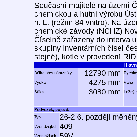
Současní majitelé na území Č
chemickou a hutní výrobu Úst
n. L. (režim 84 vnitro). Na ú
chemické závody (NCHZ) Nová
Číselně zařazeny do intervalu
skupiny inventárních čísel č
stejné), kotle v provedení RI
Hlavn
12790 mm
Délka přes nárazníky
Rychlos
4275 mm
Výška
Váha
3080 mm
Šířka
Ložný 
Podvozek, pojezd:
26-2.6, později měněn
Typ
409
Vzor dvojkolí
59V
Vzor ložisek