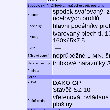
Spodek, skříň, táhlové a narážecí ústrojí, podlaha:
spodek svařovaný, z
Spodek
ocelových profilů
hlavní podélníky pr
Podélníky
tvarovaný plech tl. 10
Čelníky
160x65x7,5
—
Skříň
neprůběžné 1 MN, š
Táhlové ústrojí
trubkové nárazníky 
Narážecí ústrojí
—
Podlaha
Brzda:
Brzda
DAKO-GP
Stavěč SZ-10
vřetenová, ovládaná
Ruční brzda
plošiny