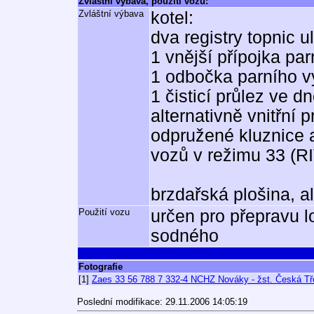
Zvláštní výbava, použití vozu:
Zvláštní výbava
kotel:
dva registry topnic u
1 vnější přípojka par
1 odbočka parního v
1 čisticí průlez ve 
alternativně vnitřní 
odpružené kluznice 
vozů v režimu 33 (R
brzdařská plošina, a
Použití vozu
určen pro přepravu l
sodného
Fotografie
[1]
Zaes 33 56 788 7 332-4 NCHZ Nováky - žst. Česká Tře
Poslední modifikace: 29.11.2006 14:05:19