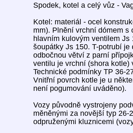
Spodek, kotel a celý vůz - V
Kotel: materiál - ocel konstruk
mm). Plnění vrchní dómem s
hlavním kulovým ventilem Js 
šoupátky Js 150. T-potrubí je
odbočnou větví z parní přípoj
ventilu je vrchní (shora kotle)
Technické podmínky TP 36-27
Vnitřní povrch kotle je u něk
není pogumování uváděno).
Vozy původně vystrojeny podv
měněnými za novější typ 26-2
odpruženými kluznicemi (vozy,