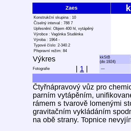
k
Zaes
Konstrukční skupina : 10
Číselný interval : 788 7
Upřesnění: Objem 400 hl, vytápěný
Výrobce : Vagónka Studénka
Výroba : 1964 -
Typové číslo: 2-340.2
Přepravní režim: 84
Výkres
kkStB
(do 1924)
|
1
|
Fotografie
—
Čtyřnápravový vůz pro chemi
parním vytápěním, unifikovan
rámem s tvarově lomenými stoj
gravitačním vykládáním spodn
na obě strany. Topnice nevyjí