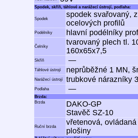
Spodek, skříň, táhlové a narážecí ústrojí, podlaha:
spodek svařovaný, z
Spodek
ocelových profilů
hlavní podélníky pr
Podélníky
tvarovaný plech tl. 10
Čelníky
160x65x7,5
—
Skříň
neprůběžné 1 MN, š
Táhlové ústrojí
trubkové nárazníky 
Narážecí ústrojí
—
Podlaha
Brzda:
Brzda
DAKO-GP
Stavěč SZ-10
vřetenová, ovládaná
Ruční brzda
plošiny