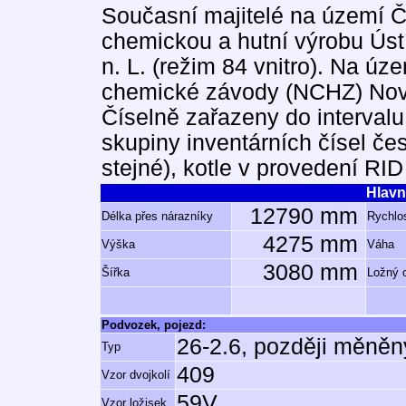
Současní majitelé na území Č
chemickou a hutní výrobu Úst
n. L. (režim 84 vnitro). Na ú
chemické závody (NCHZ) Nová
Číselně zařazeny do intervalu
skupiny inventárních čísel č
stejné), kotle v provedení RI
Hlavn
12790 mm
Délka přes nárazníky
Rychlos
4275 mm
Výška
Váha
3080 mm
Šířka
Ložný 
Podvozek, pojezd:
26-2.6, později měněn
Typ
409
Vzor dvojkolí
59V
Vzor ložisek