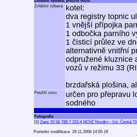
Zvláštní výbava, použití vozu:
Zvláštní výbava
kotel:
dva registry topnic u
1 vnější přípojka par
1 odbočka parního v
1 čisticí průlez ve 
alternativně vnitřní 
odpružené kluznice 
vozů v režimu 33 (R
brzdařská plošina, a
Použití vozu
určen pro přepravu l
sodného
Fotografie
[1]
Zaes 33 56 788 7 332-4 NCHZ Nováky - žst. Česká Tře
Poslední modifikace: 29.11.2006 14:05:19