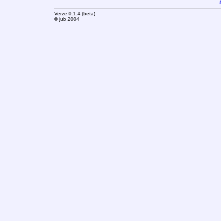
Verze 0.1.4 (beta)
© jub 2004