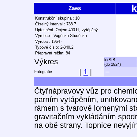
k
Zaes
Konstrukční skupina : 10
Číselný interval : 788 7
Upřesnění: Objem 400 hl, vytápěný
Výrobce : Vagónka Studénka
Výroba : 1964 -
Typové číslo: 2-340.2
Přepravní režim: 84
Výkres
kkStB
(do 1924)
|
1
|
Fotografie
—
Čtyřnápravový vůz pro chemi
parním vytápěním, unifikovan
rámem s tvarově lomenými stoj
gravitačním vykládáním spodn
na obě strany. Topnice nevyjí