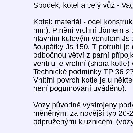
Spodek, kotel a celý vůz - V
Kotel: materiál - ocel konstruk
mm). Plnění vrchní dómem s
hlavním kulovým ventilem Js 
šoupátky Js 150. T-potrubí je
odbočnou větví z parní přípoj
ventilu je vrchní (shora kotle)
Technické podmínky TP 36-27
Vnitřní povrch kotle je u něk
není pogumování uváděno).
Vozy původně vystrojeny podv
měněnými za novější typ 26-2
odpruženými kluznicemi (vozy,