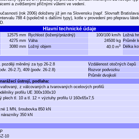
icemi a zvětšenými příčnými vůlemi ve vedení.
učasnosti (rok 2006) doloženy již jen na Slovensku (např. Slovnaft Bratislava
ntervalu 788 4 (společně s dalšími typy), kotle v provedení pro přepravu láte
ID.
Hlavní technické údaje
12575 mm
Rychlost (ložený/prázdný)
100/100 km/h
Ložná h
4275 mm
Váha
24500 kg
Průměr k
3
3080 mm
Ložný objem
Délka ko
40.0 m
, později měněný za typ 26-2.8
Vzdálenost otočných čepů
odv. 26-2.7), 409 (podv. 26-2.8)
Rozvor podvozku
Průměr dvojkolí
narážecí ústrojí, podlaha:
vařovaný, z válcovaných a tvarovaných ocelových profilů
odélníky profilu UE 300x100x10
ý plech tl. 10 a tl. 12 + výztuhy profilu U 160x65x7,5
žné 1 MN, šroubovka 850 kN
 nárazníky 350 kN
GP
SZ-10