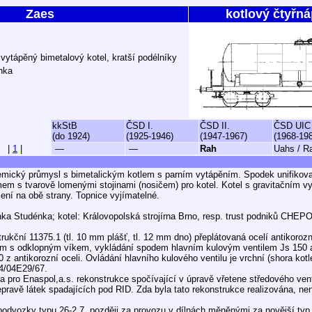
Zaes
kotlový čtyřn
vytápěný bimetalový kotel, kratší podélníky
nka
kkStB
ČSD I.
ČSD II.
ČSD UIC
(do 1924)
(1925-1946)
(1947-1967)
(1968-19
|
1
|
—
—
Rah
Uahs / R
emický průmysl s bimetalickým kotlem s parním vytápěním. Spodek unifikov
m s tvarově lomenými stojinami (nosičem) pro kotel. Kotel s gravitačním 
ení na obě strany. Topnice vyjímatelné.
ka Studénka; kotel: Královopolská strojírna Brno, resp. trust podniků CHEP
strukční 11375.1 (tl. 10 mm plášť, tl. 12 mm dno) přeplátovaná ocelí antikorozn
mem s odklopným víkem, vykládání spodem hlavním kulovým ventilem Js 150
 z antikorozní oceli. Ovládání hlavního kulového ventilu je vrchní (shora kot
4/04E29/67.
a pro Enaspol,a.s. rekonstrukce spočívající v úpravě vřetene středového ven
epravě látek spadajících pod RID. Zda byla tato rekonstrukce realizována, ne
odvozky typu 26-2.7, později za provozu v dílnách měněnými za novější typ 