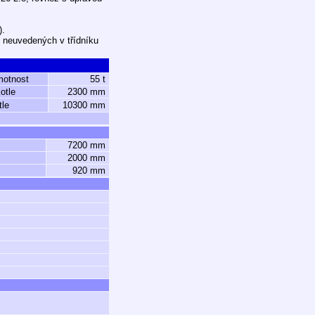
).
k neuvedených v třídníku
motnost
55 t
otle
2300 mm
tle
10300 mm
7200 mm
2000 mm
920 mm