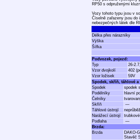
RP50 s odpruženými kluzn
Vozy tohoto typu jsou v so
Číselně zařazeny jsou do i
nebezpečných látek dle R
Délka přes nárazníky
Výška
Šířka
Podvozek, pojezd:
Typ
26-2.7
Vzor dvojkolí
402 (p
Vzor ložisek
59V
Spodek, skříň, táhlové a 
Spodek
spodek s
Podélníky
hlavní p
Čelníky
tvarovan
Skříň
—
Táhlové ústrojí
neprůbě
Narážecí ústrojí
trubkové
Podlaha
—
Brzda:
Brzda
DAKO-
Stavěč 