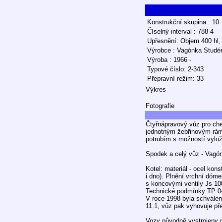
Konstrukční skupina : 10
Číselný interval : 788 4
Upřesnění: Objem 400 hl, 
Výrobce : Vagónka Studé
Výroba : 1966 -
Typové číslo: 2-343
Přepravní režim: 33
Výkres
Fotografie
Čtyřnápravový vůz pro ch
jednotným žebřinovým ráme
potrubím s možností vylož
Spodek a celý vůz - Vagón
Kotel: materiál - ocel kon
i dno). Plnění vrchní dó
s koncovými ventily Js 100
Technické podmínky TP 0
V roce 1998 byla schválen
11.1, vůz pak vyhovuje př
Vozy původně vystrojeny p