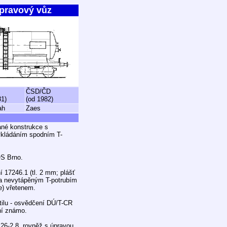
ápravový vůz
ČSD/ČD
81)
(od 1982)
ah
Zaes
ané konstrukce s
vykládáním spodním T-
OS Brno.
í 17246.1 (tl. 2 mm; plášť
 a nevytápěným T-potrubím
le) vřetenem.
tilu - osvědčení DÚ/T-CR
ní známo.
26-2.8, rovněž s úpravou