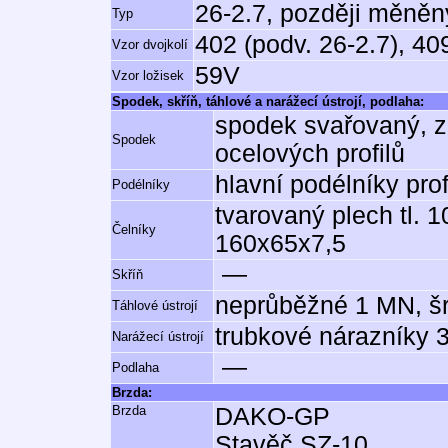
26-2.7, později měněn
Typ
402 (podv. 26-2.7), 40
Vzor dvojkolí
59V
Vzor ložisek
Spodek, skříň, táhlové a narážecí ústrojí, podlaha:
spodek svařovaný, z
Spodek
ocelových profilů
hlavní podélníky pr
Podélníky
tvarovaný plech tl. 10
Čelníky
160x65x7,5
—
Skříň
neprůběžné 1 MN, š
Táhlové ústrojí
trubkové nárazníky 
Narážecí ústrojí
—
Podlaha
Brzda:
Brzda
DAKO-GP
Stavěč SZ-10