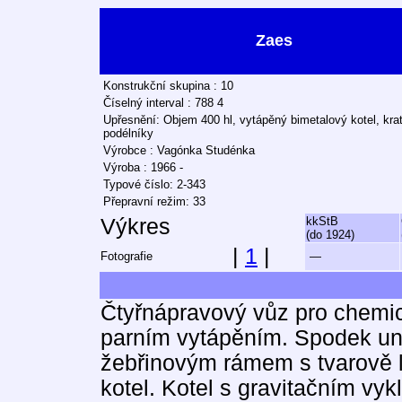
Zaes
Konstrukční skupina : 10
Číselný interval : 788 4
Upřesnění: Objem 400 hl, vytápěný bimetalový kotel, kra
podélníky
Výrobce : Vagónka Studénka
Výroba : 1966 -
Typové číslo: 2-343
Přepravní režim: 33
Výkres
kkStB
(do 1924)
|
1
|
Fotografie
—
Čtyřnápravový vůz pro chemic
parním vytápěním. Spodek un
žebřinovým rámem s tvarově 
kotel. Kotel s gravitačním vy