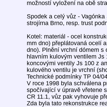
možností vyložení na obě stra
Spodek a celý vůz - Vagónka 
strojírna Brno, resp. trust p
Kotel: materiál - ocel konstruk
mm dno) přeplátovaná ocelí an
dno). Plnění vrchní dómem s
hlavním kulovým ventilem Js
koncovými ventily Js 100 z an
kulového ventilu je vrchní (sh
Technické podmínky TP 04/0
V roce 1998 byla schválena p
spočívající v úpravě vřetene 
CR 11.1, vůz pak vyhovuje př
Zda byla tato rekonstrukce re