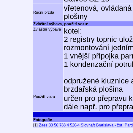
vřetenová, ovládaná
Ruční brzda
plošiny
Zvláštní výbava, použití vozu:
Zvláštní výbava
kotel:
2 registry topnic ulo
rozmontování jední
1 vnější přípojka pa
1 kondenzační potrub
odpružené kluznice 
brzdařská plošina
Použití vozu
určen pro přepravu k
dále např. pro přep
Fotografie
[1]
Zaes 33 56 788 4 526-4 Slovnaft Bratislava - žst. Par