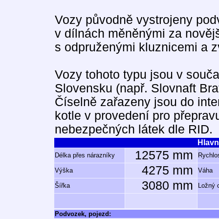
Vozy původně vystrojeny podv
v dílnách měněnými za novějš
s odpruženými kluznicemi a z
Vozy tohoto typu jsou v souča
Slovensku (např. Slovnaft Brat
Číselně zařazeny jsou do inte
kotle v provedení pro přeprav
nebezpečných látek dle RID.
Hlavn
12575 mm
Délka přes nárazníky
Rychlos
4275 mm
Výška
Váha
3080 mm
Šířka
Ložný 
Podvozek, pojezd: