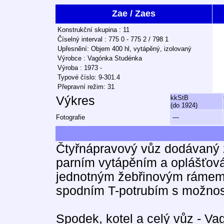
Zae / Zaes
Konstrukční skupina : 11
Číselný interval : 775 0 - 775 2 / 798 1
Upřesnění: Objem 400 hl, vytápěný, izolovaný
Výrobce : Vagónka Studénka
Výroba : 1973 -
Typové číslo: 9-301.4
Přepravní režim: 31
Výkres
kkStB
(do 1924)
Fotografie
—
Čtyřnápravový vůz dodávaný 
parním vytápěním a oplášťová
jednotným žebřinovým rámem.
spodním T-potrubím s možnost
Spodek, kotel a celý vůz - V