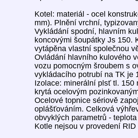
Kotel: materiál - ocel konstruk
mm). Plnění vrchní, typizov
Vykládání spodní, hlavním ku
koncovými šoupátky Js 150. 
vytápěna vlastní společnou vět
Ovládání hlavního kulového ve
vozu pomocným šroubem s ovl
vykládacího potrubí na TK je
Izolace: minerální plsť tl. 15
krytá ocelovým pozinkovaným
Ocelové topnice sériově zapoj
oplášťováním. Celková výhřev
obvyklých parametrů - teplota
Kotle nejsou v provedení RID