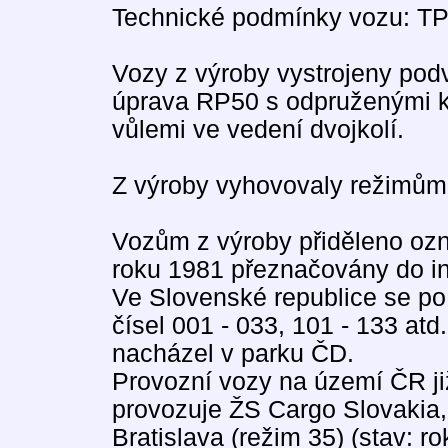
Technické podmínky vozu: TP
Vozy z výroby vystrojeny pod
úprava RP50 s odpruženými k
vůlemi ve vedení dvojkolí.
Z výroby vyhovovaly režimům 
Vozům z výroby přiděleno oz
roku 1981 přeznačovány do int
Ve Slovenské republice se po
čísel 001 - 033, 101 - 133 at
nacházel v parku ČD.
Provozní vozy na území ČR ji
provozuje ŽS Cargo Slovakia,
Bratislava (režim 35) (stav: ro