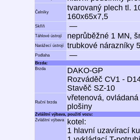
tvarovaný plech tl. 10
Čelníky
160x65x7,5
—
Skříň
neprůběžné 1 MN, š
Táhlové ústrojí
trubkové nárazníky 
Narážecí ústrojí
—
Podlaha
Brzda:
Brzda
DAKO-GP
Rozváděč CV1 - D1
Stavěč SZ-10
vřetenová, ovládaná
Ruční brzda
plošiny
Zvláštní výbava, použití vozu:
Zvláštní výbava
kotel:
1 hlavní uzavírací ku
1 vykládací T-potrub