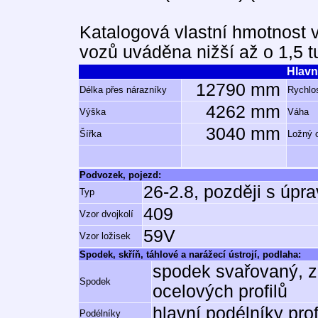
Katalogová vlastní hmotnost 
vozů uváděna nižší až o 1,5 t
Hlavn
12790 mm
Délka přes nárazníky
Rychlos
4262 mm
Výška
Váha
3040 mm
Šířka
Ložný 
Podvozek, pojezd:
26-2.8, později s úpr
Typ
409
Vzor dvojkolí
59V
Vzor ložisek
Spodek, skříň, táhlové a narážecí ústrojí, podlaha:
spodek svařovaný, z
Spodek
ocelových profilů
hlavní podélníky pro
Podélníky