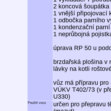
2 koncová šoupátka
1 vnější připojovací 
1 odbočka parního v
1 kondenzační parní 
1 neprůbojná pojistka
úprava RP 50 u pod
brzdařská plošina v
lávky na kotli roštov
vůz má přípravu pro
VÚKV T402/73 (v pře
U330)
Použití vozu
určen pro přepravu t