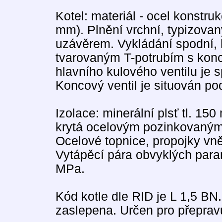
Kotel: materiál - ocel konstruk
mm). Plnění vrchní, typizov
uzávěrem. Vykládání spodní, 
tvarovaným T-potrubím s kon
hlavního kulového ventilu je 
Koncový ventil je situován p
Izolace: minerální plsť tl. 15
krytá ocelovým pozinkovaným
Ocelové topnice, propojky vně
Vytápěcí pára obvyklých param
MPa.
Kód kotle dle RID je L 1,5 BN
zaslepena. Určen pro přepravu