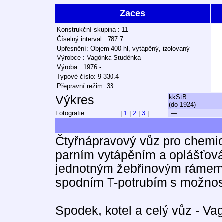
Zaces
Konstrukční skupina : 11
Číselný interval : 787 7
Upřesnění: Objem 400 hl, vytápěný, izolovaný
Výrobce : Vagónka Studénka
Výroba : 1976 -
Typové číslo: 9-330.4
Přepravní režim: 33
Výkres
kkStB
(do 1924)
Fotografie
|
1
|
2
|
3
|
—
Čtyřnápravový vůz pro chemic
parním vytápěním a oplášťová
jednotným žebřinovým rámem.
spodním T-potrubím s možnost
Spodek, kotel a celý vůz - V