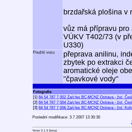
brzdařská plošina v
vůz má přípravu pro
VÚKV T402/73 (v pře
U330)
Použití vozu
přeprava anilinu, in
zbytek po extrakci č
aromatické oleje obe
"čpavkové vody"
Fotografie
[1]
84 54 787 7 002 Za(c)es BC-MCHZ Ostrava - žst. Česká
[2]
84 54 787 7 004 Za(c)es BC-MCHZ Ostrava - žst. Česká
[3]
84 54 787 7 006 Za(c)es BC-MCHZ Ostrava - žst. Kolín
Poslední modifikace: 3.7.2007 13:30:30
Verze 0.1.4 (beta)