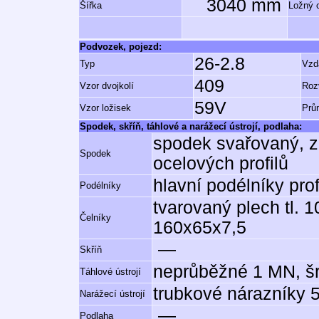
3040 mm
Šířka
Ložný 
Podvozek, pojezd:
26-2.8
Typ
Vzd
409
Vzor dvojkolí
Roz
59V
Vzor ložisek
Prů
Spodek, skříň, táhlové a narážecí ústrojí, podlaha:
spodek svařovaný, z
Spodek
ocelových profilů
hlavní podélníky pro
Podélníky
tvarovaný plech tl. 10
Čelníky
160x65x7,5
—
Skříň
neprůběžné 1 MN, š
Táhlové ústrojí
trubkové nárazníky 
Narážecí ústrojí
—
Podlaha