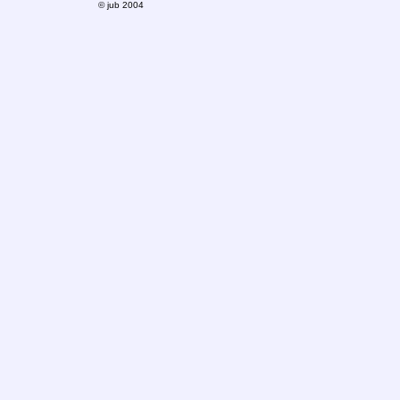
© jub 2004