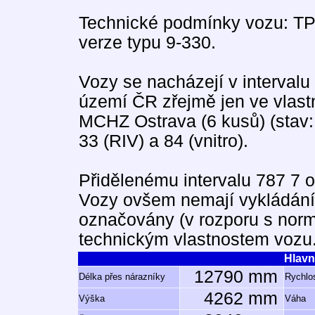
Technické podmínky vozu: TP
verze typu 9-330.
Vozy se nacházejí v intervalu 
území ČR zřejmě jen ve vlast
MCHZ Ostrava (6 kusů) (stav:
33 (RIV) a 84 (vnitro).
Přidělenému intervalu 787 7 
Vozy ovšem nemají vykládání 
označovány (v rozporu s norm
technickým vlastnostem vozu
Hlavn
12790 mm
Délka přes nárazníky
Rychlos
4262 mm
Výška
Váha