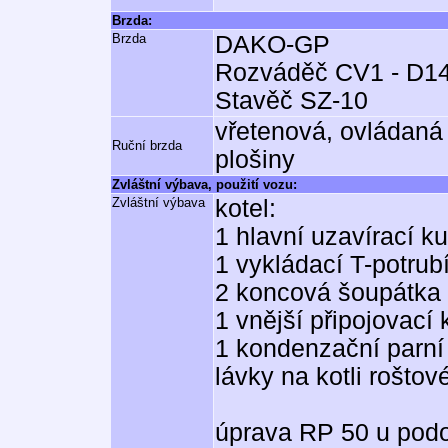
Brzda:
Brzda
DAKO-GP
Rozváděč CV1 - D1
Stavěč SZ-10
vřetenová, ovládaná
Ruční brzda
plošiny
Zvláštní výbava, použití vozu:
Zvláštní výbava
kotel:
1 hlavní uzavírací ku
1 vykládací T-potrub
2 koncová šoupátka
1 vnější připojovací
1 kondenzační parní 
lávky na kotli roštov
úprava RP 50 u pod