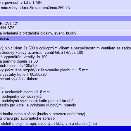
 s pevností v tahu 1 MN
 nárazníky s kroužkovou pružinou 350 kN
, CV1 12"
drží SZ6
á ovládaná z brzdařské plošiny, event. budky
 vozu:
ový plnicí dóm Js 500 s odklopným víkem a bezpečnostním ventilem se zátk
 středový kulový uzavírací ventil GESTRA Js 100
é vypouštěcí ventily Js 100
ka parního topení Js 50
ních topnic Js 130x1,5
íky (výztužné rozpěry) z lisovaného plechu tl. 15 mm
é výztuhy kotle T 80x80x20
 nesmí vykládat tlakem
le:
 z ocelových plechů tl. 8 mm
s podépníky pomocí nýtů
s podélnými výztuhami kotle pomocí šroubů
sedlo pro kotel je vyloženo dubovými hranoly
á budka nebo plošina (budky v provozu odebírány)
řípravu pro automatické spřáhlo
stolního oleje, sirupů, ovocných šťáv, vín a etanolu (lihu)