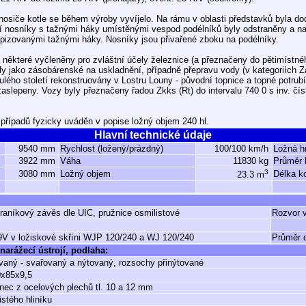
osiče kotle se během výroby vyvíjelo. Na rámu v oblasti představků byla do
 nosníky s tažnými háky umístěnými vespod podélníků byly odstraněny a n
pizovanými tažnými háky. Nosníky jsou přivařené zboku na podélníky.
, některé vyčleněny pro zvláštní účely železnice (a přeznačeny do pětimístn
žily jako zásobárenské na uskladnění, případně přepravu vody (v kategoriích 
ulého století rekonstruovány v Lostru Louny - původní topnice a topné potrubí
zaslepeny. Vozy byly přeznačeny řadou Zkks (Rt) do intervalu 740 0 s inv. čís
 případů fyzicky uváděn v popise ložný objem 240 hl.
Hlavní technické údaje
9540 mm
Rychlost (ložený/prázdný)
100/100 km/h
Ložná h
3922 mm
Váha
11830 kg
Průměr 
3
3080 mm
Ložný objem
Délka ko
23.3 m
hraníkový závěs dle UIC, pružnice osmilistové
Rozvor 
59V v ložiskové skříni WJP 120/240 a WJ 120/240
Průměr d
narážecí ústrojí, podlaha:
aný - svařovaný a nýtovaný, rozsochy přinýtované
0x85x9,5
nec z ocelových plechů tl. 10 a 12 mm
istého hliníku