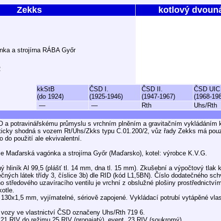
Zekks
kotlový dvoun
nka a strojírna RÁBA Győr
2
kkStB
ČSD I.
ČSD II.
ČSD UIC
(do 1924)
(1925-1946)
(1947-1967)
(1968-19
—
—
Rth
Uhs/Rth
 a potravinářskému průmyslu s vrchním plněním a gravitačním vykládáním 
kticky shodná s vozem Rt/Uhs/Zkks typu C.01.200/2, vůz řady Zekks má pou
 do použití ale ekvivalentní.
e Maďarská vagónka a strojírna Győr (Maďarsko), kotel: výrobce K.V.G.
ený hliník Al 99,5 (plášť tl. 14 mm, dna tl. 15 mm). Zkušební a výpočtový tlak 
ných látek třídy 3, číslice 3b) dle RID (kód L1,5BN). Číslo dodatečného sch
o středového uzavíracího ventilu je vrchní z obslužné plošiny prostřednictv
otle.
 130x1,5 mm, vyjímatelné, sériově zapojené. Vykládací potrubí vytápěné vla
 vozy ve vlastnictví ČSD označeny Uhs/Rth 719 6.
1 RIV do režimu 25 RIV (pronajatý), event. 23 RIV (soukromý).