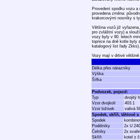
Provedení spodku vozu a n
provedena změna: původní
krakorcovými nosníky s ty
Většina vozů již vyřazena
pro zvláštní vozy) a slou
vozy byly v 90. letech min
topnice na dně kotle byly 
katalogový list řady Zkks).
Vozy mají v drtivé většině
Délka přes nárazníky
Výška
Šířka
Podvozek, pojezd:
Typ
dvojitý 
Vzor dvojkolí
403.1
Vzor ložisek
valivá 
Spodek, skříň, táhlové a 
Spodek
kombinov
Podélníky
2x U 24
Čelníky
2x svaře
Skříň
kotel z č