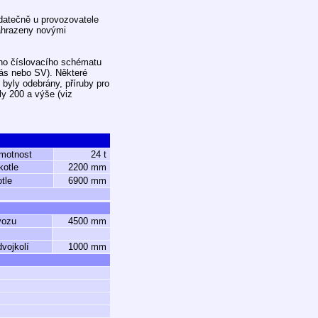
datečně u provozovatele
ahrazeny novými
ého číslovacího schématu
Zás nebo SV). Některé
 byly odebrány, příruby pro
ly 200 a výše (viz
motnost
24 t
kotle
2200 mm
tle
6900 mm
vozu
4500 mm
vojkolí
1000 mm