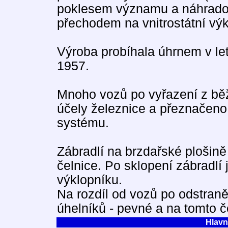
poklesem významu a náhrado
přechodem na vnitrostátní vý
Výroba probíhala úhrnem v let
1957.
Mnoho vozů po vyřazení z běž
účely železnice a přeznačeno
systému.
Zábradlí na brzdařské plošině 
čelnice. Po sklopení zábradlí
výklopníku.
Na rozdíl od vozů po odstraně
úhelníků - pevné a na tomto č
Hlavn