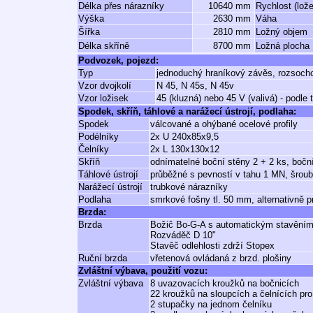
Délka přes nárazníky
10640 mm
Rychlost (lož
Výška
2630 mm
Váha
Šířka
2810 mm
Ložný objem
Délka skříně
8700 mm
Ložná plocha
Podvozek, pojezd:
Typ
jednoduchý hraníkový závěs, rozsoch
Vzor dvojkolí
N 45, N 45s, N 45v
Vzor ložisek
45 (kluzná) nebo 45 V (valivá) - podle
Spodek, skříň, táhlové a narážecí ústrojí, podlaha:
Spodek
válcované a ohýbané ocelové profily
Podélníky
2x U 240x85x9,5
Čelníky
2x L 130x130x12
Skříň
odnímatelné boční stěny 2 + 2 ks, boční
Táhlové ústrojí
průběžné s pevností v tahu 1 MN, šrou
Narážecí ústrojí
trubkové nárazníky
Podlaha
smrkové fošny tl. 50 mm, alternativně p
Brzda:
Brzda
Božič Bo-G-A s automatickým stavěním
Rozváděč D 10"
Stavěč odlehlosti zdrží Stopex
Ruční brzda
vřetenová ovládaná z brzd. plošiny
Zvláštní výbava, použití vozu:
Zvláštní výbava
8 uvazovacích kroužků na bočnicích
22 kroužků na sloupcích a čelnících pro
2 stupačky na jednom čelníku