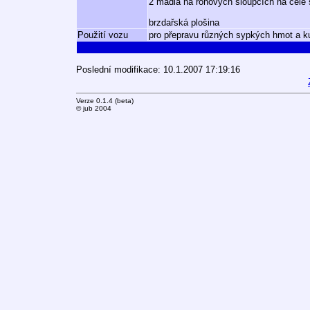
2 madla na rohových sloupcích na čele
brzdařská plošina
Použití vozu
pro přepravu různých sypkých hmot a k
Poslední modifikace: 10.1.2007 17:19:16
Verze 0.1.4 (beta)
© jub 2004