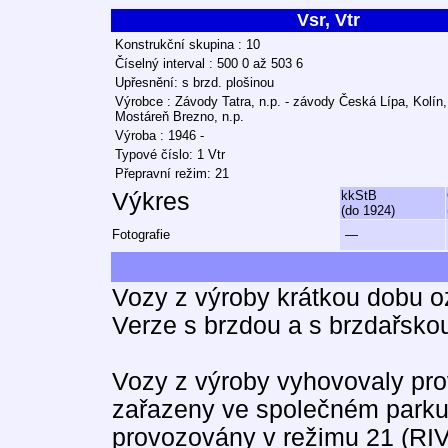
Vsr, Vtr
Konstrukční skupina : 10
Číselný interval : 500 0 až 503 6
Upřesnění: s brzd. plošinou
Výrobce : Závody Tatra, n.p. - závody Česká Lípa, Kolín,
Mostáreň Brezno, n.p.
Výroba : 1946 -
Typové číslo: 1 Vtr
Přepravní režim: 21
Výkres
kkStB
(do 1924)
Fotografie
—
Vozy z výroby krátkou dobu o
Verze s brzdou a s brzdařskou
Vozy z výroby vyhovovaly pr
zařazeny ve společném parku
provozovány v režimu 21 (RIV