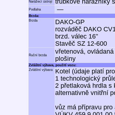
trubkové nárazníky 
Narážecí ústrojí
—
Podlaha
Brzda:
Brzda
DAKO-GP
rozváděč DAKO CV1
brzd. válec 16"
Stavěč SZ 12-600
vřetenová, ovládaná
Ruční brzda
plošiny
Zvláštní výbava, použití vozu:
Zvláštní výbava
Kotel (údaje platí pr
1 technologický průl
2 přetlaková hrdla s
alternativně vnitřní
vůz má přípravu pro
VÚKV 459.9.001.00.