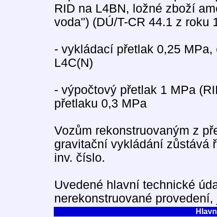
RID na L4BN, ložné zboží am
voda") (DÚ/T-CR 44.1 z roku 
- vykládací přetlak 0,25 MPa,
L4C(N)
- výpočtový přetlak 1 MPa (R
přetlaku 0,3 MPa
Vozům rekonstruovaným z pře
gravitační vykládání zůstává ř
inv. číslo.
Uvedené hlavní technické údaj
nerekonstruované provedení, 
Hlavn