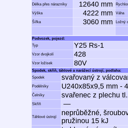
12640 mm
Délka přes nárazníky
Rychlos
4222 mm
Výška
Váha
3060 mm
Šířka
Ložný 
Podvozek, pojezd:
Y25 Rs-1
Typ
428
Vzor dvojkolí
80V
Vzor ložisek
Spodek, skříň, táhlové a narážecí ústrojí, podlaha:
svařovaný z válcova
Spodek
U240x85x9,5 mm - 4 
Podélníky
svařenec z plechu tl
Čelníky
—
Skříň
neprůběžné, šroubov
Táhlové ústrojí
pružinou 15 kJ