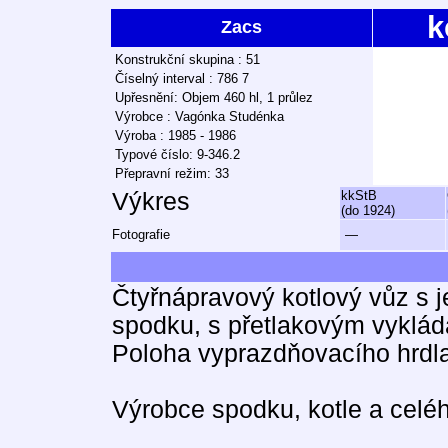
k
Zacs
Konstrukční skupina : 51
Číselný interval : 786 7
Upřesnění: Objem 460 hl, 1 průlez
Výrobce : Vagónka Studénka
Výroba : 1985 - 1986
Typové číslo: 9-346.2
Přepravní režim: 33
Výkres
kkStB
(do 1924)
Fotografie
—
Čtyřnápravový kotlový vůz s 
spodku, s přetlakovým vyklád
Poloha vyprazdňovacího hrdl
Výrobce spodku, kotle a celé