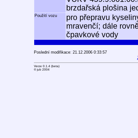
brzdařská plošina j
Použití vozu
pro přepravu kyselin
mravenčí; dále rovn
čpavkové vody
Poslední modifikace: 21.12.2006 0:33:57
Verze 0.1.4 (beta)
© jub 2004