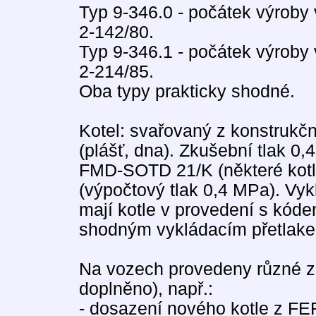
Typ 9-346.0 - počátek výroby
2-142/80.
Typ 9-346.1 - počátek výroby
2-214/85.
Oba typy prakticky shodné.
Kotel: svařovaný z konstrukčn
(plášť, dna). Zkušební tlak 0,
FMD-SOTD 21/K (některé kotl
(výpočtový tlak 0,4 MPa). Vyk
mají kotle v provedení s kód
shodným vykládacím přetlak
Na vozech provedeny různé z
doplněno), např.:
- dosazení nového kotle z 