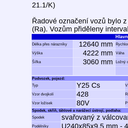
21.1/K)
Řadové označení vozů bylo z 
(Ra). Vozům přiděleny interva
Hlavn
12640 mm
Délka přes nárazníky
Rychlos
4222 mm
Výška
Váha
3060 mm
Šířka
Ložný 
Podvozek, pojezd:
Y25 Cs
Typ
V
428
Vzor dvojkolí
R
80V
Vzor ložisek
P
Spodek, skříň, táhlové a narážecí ústrojí, podlaha:
svařovaný z válcova
Spodek
U240x85x9,5 mm - 4 
Podélníky