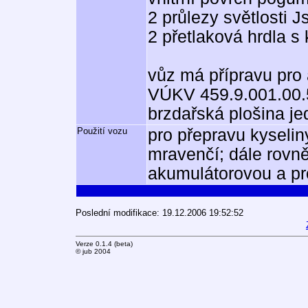
2 průlezy světlosti 
2 přetlaková hrdla s
vůz má přípravu pro
VÚKV 459.9.001.00.
brzdařská plošina j
Použití vozu
pro přepravu kyselin
mravenčí; dále rovně
akumulátorovou a pro
Poslední modifikace: 19.12.2006 19:52:52
Verze 0.1.4 (beta)
© jub 2004