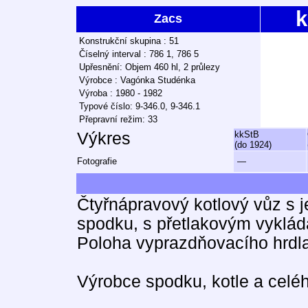
k
Zacs
Konstrukční skupina : 51
Číselný interval : 786 1, 786 5
Upřesnění: Objem 460 hl, 2 průlezy
Výrobce : Vagónka Studénka
Výroba : 1980 - 1982
Typové číslo: 9-346.0, 9-346.1
Přepravní režim: 33
Výkres
kkStB
(do 1924)
Fotografie
—
Čtyřnápravový kotlový vůz s 
spodku, s přetlakovým vyklád
Poloha vyprazdňovacího hrdl
Výrobce spodku, kotle a celé