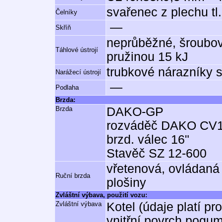
svařenec z plechu tl
Čelníky
—
Skříň
neprůběžné, šroubov
Táhlové ústrojí
pružinou 15 kJ
trubkové nárazníky 
Narážecí ústrojí
—
Podlaha
Brzda:
Brzda
DAKO-GP
rozváděč DAKO CV1
brzd. válec 16"
Stavěč SZ 12-600
vřetenová, ovládaná
Ruční brzda
plošiny
Zvláštní výbava, použití vozu:
Zvláštní výbava
Kotel (údaje platí pr
vnitřní povrch pogu