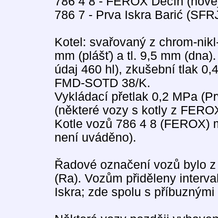
786 4 8 - FEROX Děčín (nověj
786 7 - Prva Iskra Barić (SFRJ
Kotel: svařovaný z chrom-nikl-
mm (plášť) a tl. 9,5 mm (dna)
údaj 460 hl), zkušební tlak 0,
FMD-SOTD 38/K.
Vykládací přetlak 0,2 MPa (P
(některé vozy s kotly z FERO
Kotle vozů 786 4 8 (FEROX) m
není uváděno).
Řadové označení vozů bylo z 
(Ra). Vozům přiděleny interva
Iskra; zde spolu s příbuznými 