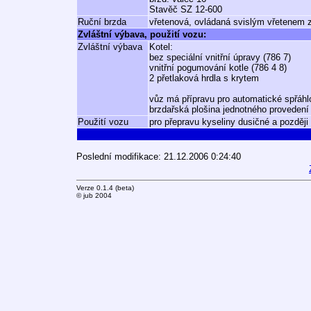
Stavěč SZ 12-600
Ruční brzda
vřetenová, ovládaná svislým vřetenem z
Zvláštní výbava, použití vozu:
Zvláštní výbava
Kotel:
bez speciální vnitřní úpravy (786 7)
vnitřní pogumování kotle (786 4 8)
2 přetlaková hrdla s krytem
vůz má přípravu pro automatické spřáh
brzdařská plošina jednotného provedení
Použití vozu
pro přepravu kyseliny dusičné a pozděj
Poslední modifikace: 21.12.2006 0:24:40
Verze 0.1.4 (beta)
© jub 2004