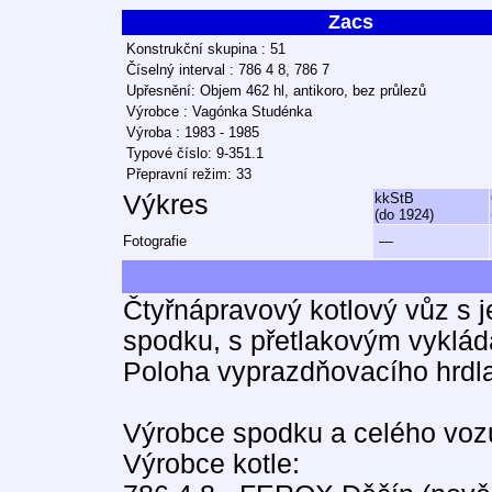
Zacs
Konstrukční skupina : 51
Číselný interval : 786 4 8, 786 7
Upřesnění: Objem 462 hl, antikoro, bez průlezů
Výrobce : Vagónka Studénka
Výroba : 1983 - 1985
Typové číslo: 9-351.1
Přepravní režim: 33
Výkres
kkStB
(do 1924)
Fotografie
—
Čtyřnápravový kotlový vůz s 
spodku, s přetlakovým vyklád
Poloha vyprazdňovacího hrdl
Výrobce spodku a celého voz
Výrobce kotle: