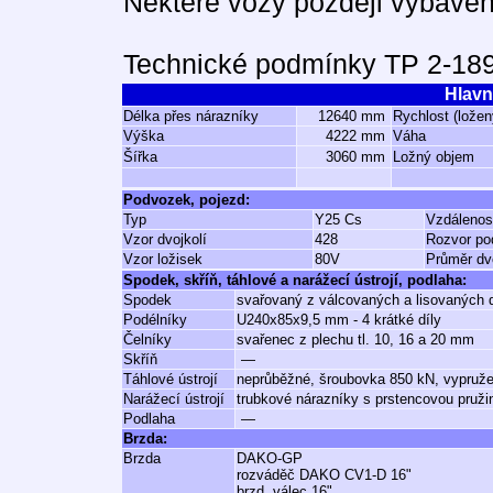
Některé vozy později vybave
Technické podmínky TP 2-189
Hlavn
Délka přes nárazníky
12640 mm
Rychlost (ložen
Výška
4222 mm
Váha
Šířka
3060 mm
Ložný objem
Podvozek, pojezd:
Typ
Y25 Cs
Vzdálenos
Vzor dvojkolí
428
Rozvor po
Vzor ložisek
80V
Průměr dvo
Spodek, skříň, táhlové a narážecí ústrojí, podlaha:
Spodek
svařovaný z válcovaných a lisovaných d
Podélníky
U240x85x9,5 mm - 4 krátké díly
Čelníky
svařenec z plechu tl. 10, 16 a 20 mm
Skříň
—
Táhlové ústrojí
neprůběžné, šroubovka 850 kN, vypruže
Narážecí ústrojí
trubkové nárazníky s prstencovou pruži
Podlaha
—
Brzda:
Brzda
DAKO-GP
rozváděč DAKO CV1-D 16"
brzd. válec 16"