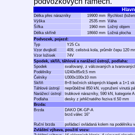
podvozkových rámech.
Hlavn
Délka přes nárazníky
19900 mm
Rychlost (ložen
Výška
2535 mm
Váha
Šířka
1960 mm
Ložný objem
Délka skříně
18660 mm
Ložná plocha
Podvozek, pojezd:
Typ
Y25 Cs
Vzor dvojkolí
409, celistvá kola, průměr čepu 120 
Vzor ložisek
74V
Spodek, skříň, táhlové a narážecí ústrojí, podlaha:
Spodek
svařovaný, z válcovaných a tvarovaných
Podélníky
U240x85x9,5 mm
Čelníky
U300x100x10 mm
Skříň
8+8 bočních sklopných klapek a 1+1 sk
Táhlové ústrojí
neprůběžné 850 kN, vypružení vinutá p
Narážecí ústrojí
trubkové nárazníky, 590 kN, kategorie A
Podlaha
desky z jehličnatého řeziva tl.50 mm
Brzda:
Brzda
DAKO DK-GP-A
brzd.válec 16"
Ruční brzda
pořádací ovládaná kolem na podélníku 
Zvláštní výbava, použití vozu: