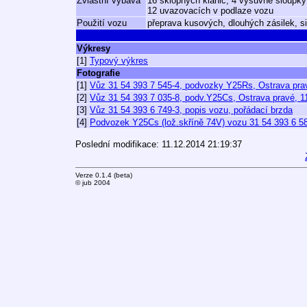
Zvláštní výbava
16 sklopných klanic, 4 výsuvné sloupk
12 uvazovacích v podlaze vozu
Použití vozu
přeprava kusových, dlouhých zásilek, si
Výkresy
[1]
Typový výkres
Fotografie
[1]
Vůz 31 54 393 7 545-4, podvozky Y25Rs, Ostrava pra
[2]
Vůz 31 54 393 7 035-8, podv.Y25Cs, Ostrava pravé, 1
[3]
Vůz 31 54 393 6 749-3, popis vozu, pořádací brzda
[4]
Podvozek Y25Cs (lož.skříně 74V) vozu 31 54 393 6 5
Poslední modifikace: 11.12.2014 21:19:37
Verze 0.1.4 (beta)
© jub 2004