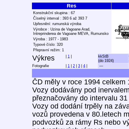
Res
Konstrukční skupina : 67
Číselný interval : 393 6 až 393 7
Upřesnění: rumunská výroba
Výrobce : Uzina de Vagoane Arad,
Intreprinderea de Vagoane MEVA, Rumunsko
Výroba : 1977 - 1983
Typové číslo: 320
Přepravní režim: 1
Výkres
|
1
|
kkStB
(do 1924)
Fotografie
|
1
|
2
|
3
|
4
|
—
ČD měly v roce 1994 celkem 
Vozy dodávány pod inervalem
přeznačovány do intervalu 31
Vozy od dodání trpěly na záv
vozů provedena v 80.letech m
podvozků za rámy Rs nebo vý