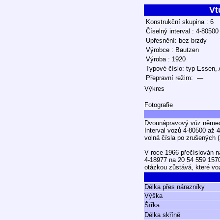
Vt
Konstrukční skupina : 6
Číselný interval : 4-8050
Upřesnění: bez brzdy
Výrobce : Bautzen
Výroba : 1920
Typové číslo: typ Essen,
Přepravní režim: —
Výkres
Fotografie
Dvounápravový vůz němec
Interval vozů 4-80500 až 4
volná čísla po zrušených 
V roce 1966 přečíslován n
4-18977 na 20 54 559 157
otázkou zůstává, které vo
Délka přes nárazníky
Výška
Šířka
Délka skříně