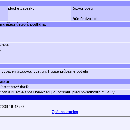
ploché závěsky
Rozvor vozu
—
—
Průměr dvojkolí
narážecí ústrojí, podlaha:
ý
evěná
é
 vybaven brzdovou výstrojí. Pouze průběžné potrubí
 vozu:
lé plechové dveře
oty a kusové zboží nevyžadující ochranu před povětrnostními vlivy
.2008 19:42:50
Zpět na katalog