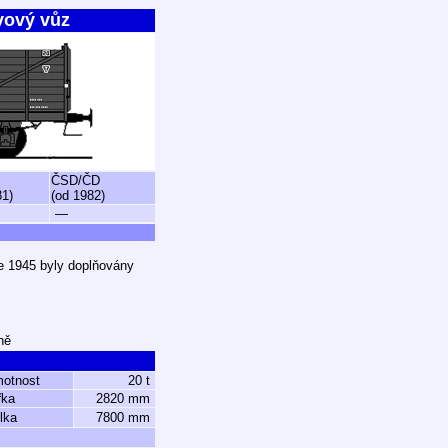
vový vůz
ČSD/ČD
81)
(od 1982)
—
ce 1945 byly doplňovány
ně
motnost
20 t
řka
2820 mm
lka
7800 mm