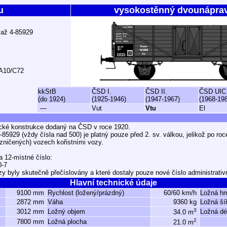
u
vysokostěnný dvounápra
0 až 4-85929
 A10/C72
kkStB
ČSD I.
ČSD II.
ČSD UIC
(do 1924)
(1925-1946)
(1947-1967)
(1968-19
—
Vut
Vtu
El
ké konstrukce dodaný na ČSD v roce 1920.
-85929 (vždy čísla nad 500) je platný pouze před 2. sv. válkou, jelikož po ro
(zničených) vozech kořistními vozy.
a 12-místné číslo:
0-7
zy byly skutečně přečíslovány a které dostaly pouze nové číslo administrativ
Hlavní technické údaje
9100 mm
Rychlost (ložený/prázdný)
60/60 km/h
Ložná h
2872 mm
Váha
9360 kg
Ložná ší
3
3012 mm
Ložný objem
Ložná dé
34.0 m
2
7800 mm
Ložná plocha
21.0 m