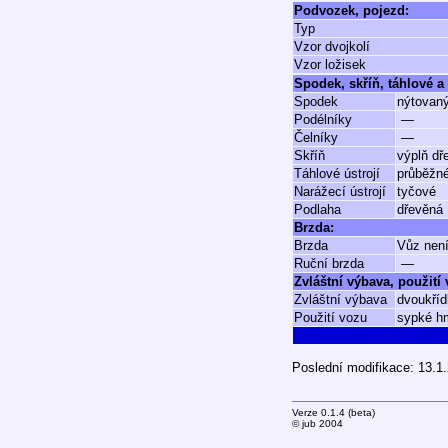
Podvozek, pojezd:
Typ
Vzor dvojkolí
Vzor ložisek
Spodek, skříň, táhlové a 
Spodek
nýtovan
Podélníky
—
Čelníky
—
Skříň
výplň dř
Táhlové ústrojí
průběžn
Narážecí ústrojí
tyčové
Podlaha
dřevěná
Brzda:
Brzda
Vůz není
Ruční brzda
—
Zvláštní výbava, použití
Zvláštní výbava
dvoukříd
Použití vozu
sypké hm
Poslední modifikace: 13.1
Verze 0.1.4 (beta)
© jub 2004