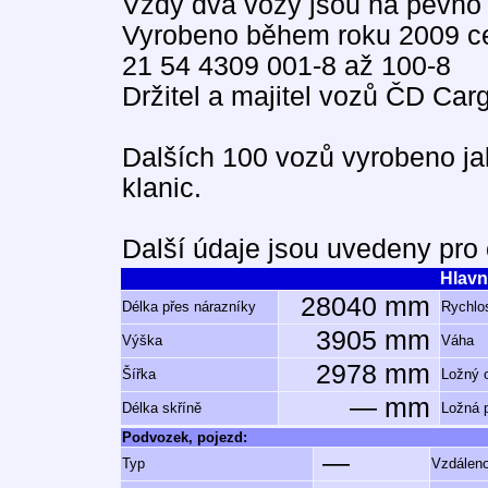
Vždy dva vozy jsou na pevno 
Vyrobeno během roku 2009 c
21 54 4309 001-8 až 100-8
Držitel a majitel vozů ČD Car
Dalších 100 vozů vyrobeno ja
klanic.
Další údaje jsou uvedeny pro
Hlavn
28040 mm
Délka přes nárazníky
Rychlos
3905 mm
Výška
Váha
2978 mm
Šířka
Ložný 
— mm
Délka skříně
Ložná 
Podvozek, pojezd:
—
Typ
Vzdáleno