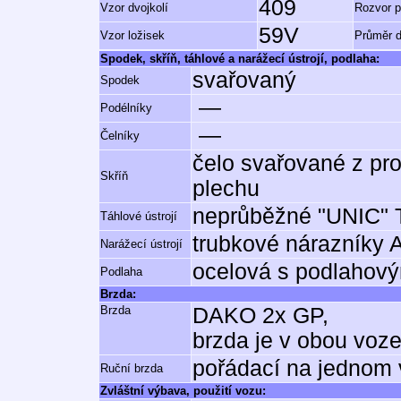
409
Vzor dvojkolí
Rozvor 
59V
Vzor ložisek
Průměr d
Spodek, skříň, táhlové a narážecí ústrojí, podlaha:
svařovaný
Spodek
—
Podélníky
—
Čelníky
čelo svařované z pro
Skříň
plechu
neprůběžné "UNIC"
Táhlové ústrojí
trubkové nárazníky 
Narážecí ústrojí
ocelová s podlahový
Podlaha
Brzda:
Brzda
DAKO 2x GP,
brzda je v obou voz
pořádací na jednom 
Ruční brzda
Zvláštní výbava, použití vozu: