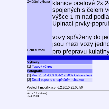
Zvláštní výbava
klanice ocelové 2x 2
spojených s čelem v
výšce 1 m nad podl
Upínací prvky-popru
vozy spřaženy do je
jsou mezi vozy jedn
Použití vozu
pro přepravu kulatin
Výkresy
[1]
Typový výkres
Fotografie
[1]
Vůz 21 54 4309 004-2 2/2009 Ostrava levé
[2]
Detail popruhu s napínáním rohatkou
Poslední modifikace: 6.2.2010 21:00:50
Verze 0.1.4 (beta)
© jub 2004