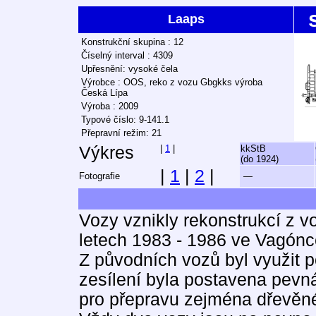
Laaps
Konstrukční skupina : 12
Číselný interval : 4309
Upřesnění: vysoké čela
Výrobce : OOS, reko z vozu Gbgkks výroba
Česká Lípa
Výroba : 2009
Typové číslo: 9-141.1
Přepravní režim: 21
Výkres
|
1
|
kkStB
(do 1924)
|
1
|
2
|
Fotografie
—
Vozy vznikly rekonstrukcí z 
letech 1983 - 1986 ve Vagónc
Z původních vozů byl využit 
zesílení byla postavena pevná
pro přepravu zejména dřevěné