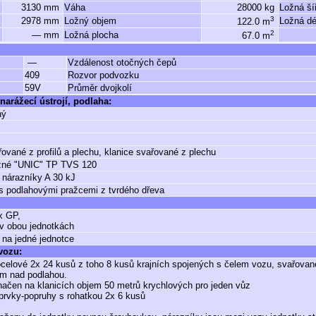
3130 mm
Váha
28000 kg
Ložná ší
3
2978 mm
Ložný objem
Ložná dé
122.0 m
2
— mm
Ložná plocha
67.0 m
—
Vzdálenost otočných čepů
409
Rozvor podvozku
59V
Průměr dvojkolí
narážecí ústrojí, podlaha:
ný
řované z profilů a plechu, klanice svařované z plechu
žné "UNIC" TP TVS 120
 nárazníky A 30 kJ
s podlahovými pražcemi z tvrdého dřeva
 GP,
 v obou jednotkách
 na jedné jednotce
 vozu:
ocelové 2x 24 kusů z toho 8 kusů krajních spojených s čelem vozu, svařovan
m nad podlahou.
načen na klanicích objem 50 metrů krychlových pro jeden vůz
prvky-popruhy s rohatkou 2x 6 kusů