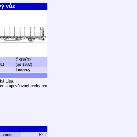
vý vůz
ČSD/ČD
81)
(od 1982)
Laaps-y
ká Lípa.
ice a upevňovací prvky pro
motnost
52 t