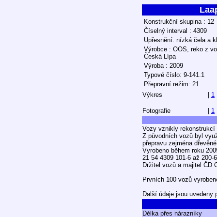
Laa
Konstrukční skupina : 12
Číselný interval : 4309
Upřesnění: nízká čela a k
Výrobce : OOS, reko z v
Česká Lípa
Výroba : 2009
Typové číslo: 9-141.1
Přepravní režim: 21
Výkres
|
1
Fotografie
|
1
Vozy vznikly rekonstrukcí
Z původních vozů byl využ
přepravu zejména dřevěné 
Vyrobeno během roku 200
21 54 4309 101-6 až 200-6
Držitel vozů a majitel ČD 
Prvních 100 vozů vyrobeno
Další údaje jsou uvedeny 
Délka přes nárazníky