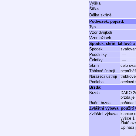
Výška
Šířka
Délka skříně
Podvozek, pojezd:
Typ
Vzor dvojkolí
Vzor ložisek
Spodek, skříň, táhlové a 
Spodek
svařova
Podélníky
—
Čelníky
—
Skříň
čelo sva
Táhlové ústrojí
neprůbě
Narážecí ústrojí
trubkové
Podlaha
ocelová 
Brzda:
Brzda
DAKO 2x
brzda je
Ruční brzda
pořádací
Zvláštní výbava, použití
Zvláštní výbava
klanice 
výšce 1 
Žlutě oz
Upínací 