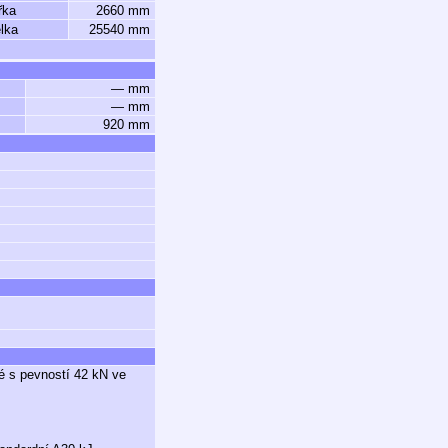
řka
2660 mm
lka
25540 mm
— mm
— mm
920 mm
é s pevností 42 kN ve