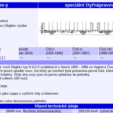
ps-y
speciální čtyřnápravo
lanice
ozu Gbgkks výroba
|
kkStB
ČSD I.
ČSD II.
ČSD UIC
(do 1924)
(1925-1946)
(1947-1967)
(1968-19
|
2
|
—
—
—
—
 z vozů Gbgkks typ 9-112.0 vyráběných v letech 1983 - 1986 ve Vagónce Čes
it pouze spodek vozu, ma který po zesílení byla postavena pevná čela, klan
kulatiny. Vždy dva vozy jsou na pevno spřaženy do jednotky.
9 celkem 100 vozů:
Cargo.
 jako Laaps s vyššími čely a klanicemi
pro celou dvouvozovou jednotku.
Hlavní technické údaje
28040 mm
Rychlost (ložený/prázdný)
100/120 km/h
Ložná h