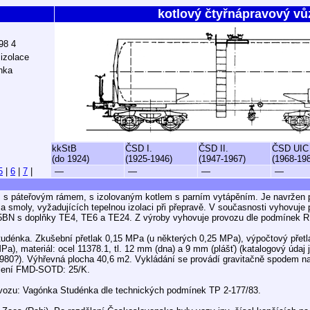
kotlový čtyřnápravový vů
798 4
izolace
nka
kkStB
ČSD I.
ČSD II.
ČSD UIC
(do 1924)
(1925-1946)
(1947-1967)
(1968-19
5
|
6
|
7
|
—
—
—
—
z s páteřovým rámem, s izolovaným kotlem s parním vytápěním. Je navržen 
) a smoly, vyžadujících tepelnou izolaci při přepravě. V současnosti vyhovuj
1,5BN s doplňky TE4, TE6 a TE24. Z výroby vyhovuje provozu dle podmínek 
tudénka. Zkušební přetlak 0,15 MPa (u některých 0,25 MPa), výpočtový přet
a), materiál: ocel 11378.1, tl. 12 mm (dna) a 9 mm (plášť) (katalogový údaj
 1980?). Výhřevná plocha 40,6 m2. Vykládání se provádí gravitačně spodem n
volení FMD-SOTD: 25/K.
vozu: Vagónka Studénka dle technických podmínek TP 2-177/83.