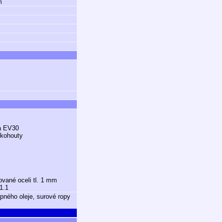
m
ra EV30
 kohouty
ované oceli tl. 1 mm
1.1
opného oleje, surové ropy