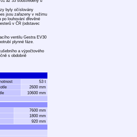
 01 až 33 soustředěny u
zy byly očíslovány
Dnes jsou zařazeny v režimu
u po louhování dřevěné
 esterů v ČR (odstavec
acího ventilu Gestra EV30
trubí plynné fáze.
zkušebního a výpočtového
lečně s obdobně
motnost
53 t
otle
2600 mm
tle
10600 mm
7600 mm
1800 mm
920 mm