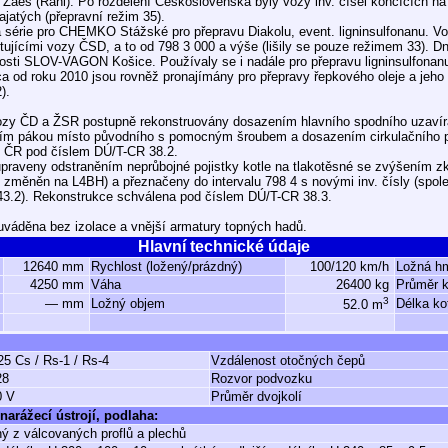
aes (Rahi). Po rozdělení Československa byly vozy inv. čísel končících na
jatých (přepravní režim 35).
 série pro CHEMKO Stážské pro přepravu Diakolu, event. ligninsulfonanu. Vo
xistujícími vozy ČSD, a to od 798 3 000 a výše (lišily se pouze režimem 33). 
osti SLOV-VAGON Košice. Používaly se i nadále pro přepravu ligninsulfonan
ca od roku 2010 jsou rovněž pronajímány pro přepravy řepkového oleje a jeho
).
ozy ČD a ŽSR postupně rekonstruovány dosazením hlavního spodního uzavír
m pákou místo původního s pomocným šroubem a dosazením cirkulačního po
 ČR pod číslem DÚ/T-CR 38.2.
upraveny odstraněním neprůbojné pojistky kotle na tlakotěsné se zvýšením 
 změněn na L4BH) a přeznačeny do intervalu 798 4 s novými inv. čísly (spo
43.2). Rekonstrukce schválena pod číslem DÚ/T-CR 38.3.
uváděna bez izolace a vnější armatury topných hadů.
Hlavní technické údaje
12640 mm
Rychlost (ložený/prázdný)
100/120 km/h
Ložná h
4250 mm
Váha
26400 kg
Průměr k
3
— mm
Ložný objem
Délka ko
52.0 m
25 Cs / Rs-1 / Rs-4
Vzdálenost otočných čepů
28
Rozvor podvozku
0 V
Průměr dvojkolí
narážecí ústrojí, podlaha:
ý z válcovaných proflů a plechů