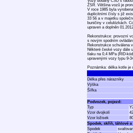
Vozy dodány ČSD s řadou Z
ŽSR. Většina vozů je prona
V roce 1985 byla vyrobena
duplicitními čísly s již e
33 56 a v majetku společn
buničiny v celulózkách. C
upraven a doplněn 01.2012
Rekonstrukce: provozní v
s novým spodním ovládání
Rekonstrukce schválena v
Některé české vozy dále 
tlaku na 0,4 MPa (RID-kód
upravenými vozy typu 9-3
Poznámka: délka kotle je 
Délka přes nárazníky
Výška
Šířka
Podvozek, pojezd:
Typ
Y
Vzor dvojkolí
4
Vzor ložisek
8
Spodek, skříň, táhlové a 
Spodek
svařovan