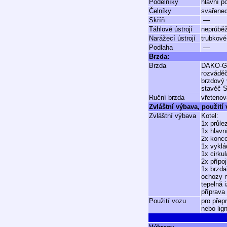
Podélníky
hlavní p
Čelníky
svařenec
Skříň
—
Táhlové ústrojí
neprůbě
Narážecí ústrojí
trubkové
Podlaha
—
Brzda:
Brzda
DAKO-
rozvád
brzdový 
stavěč 
Ruční brzda
vřetenov
Zvláštní výbava, použití
Zvláštní výbava
Kotel:
1x průl
1x hlavn
2x konco
1x vyklá
1x cirku
2x přípo
1x brzda
ochozy n
tepelná 
příprava
Použití vozu
pro přep
nebo lig