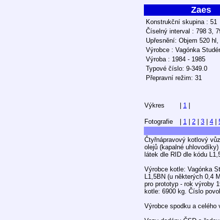
Zaes
Konstrukční skupina : 51
Číselný interval : 798 3, 
Upřesnění: Objem 520 hl, 
Výrobce : Vagónka Studé
Výroba : 1984 - 1985
Typové číslo: 9-349.0
Přepravní režim: 31
Výkres
|
1
|
Fotografie
|
1
|
2
|
3
|
4
|
Čtyřnápravový kotlový vů
olejů (kapalné uhlovodíky
látek dle RID dle kódu L
Výrobce kotle: Vagónka S
L1,5BN (u některých 0,4 MP
pro prototyp - rok výroby
kotle: 6900 kg. Číslo po
Výrobce spodku a celého 