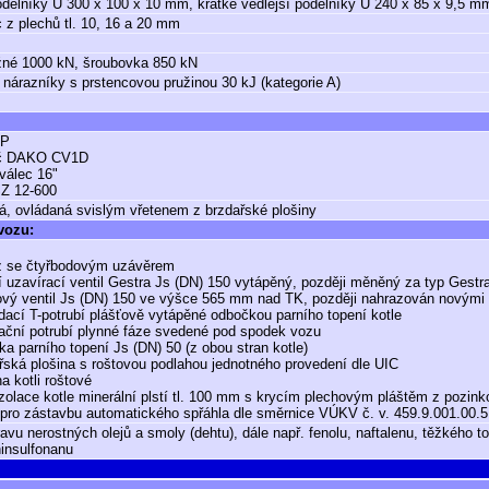
odélníky U 300 x 100 x 10 mm, krátké vedlejší podélníky U 240 x 85 x 9,5 m
 z plechů tl. 10, 16 a 20 mm
žné 1000 kN, šroubovka 850 kN
 nárazníky s prstencovou pružinou 30 kJ (kategorie A)
GP
ěč DAKO CV1D
válec 16"
SZ 12-600
á, ovládaná svislým vřetenem z brzdařské plošiny
 vozu:
ez se čtyřbodovým uzávěrem
í uzavírací ventil Gestra Js (DN) 150 vytápěný, později měněný za typ Gest
vý ventil Js (DN) 150 ve výšce 565 mm nad TK, později nahrazován novými
dací T-potrubí plášťově vytápěné odbočkou parního topení kotle
lační potrubí plynné fáze svedené pod spodek vozu
jka parního topení Js (DN) 50 (z obou stran kotle)
řská plošina s roštovou podlahou jednotného provedení dle UIC
a kotli roštové
izolace kotle minerální plstí tl. 100 mm s krycím plechovým pláštěm z pozink
 pro zástavbu automatického spřáhla dle směrnice VÚKV č. v. 459.9.001.00.5
ravu nerostných olejů a smoly (dehtu), dále např. fenolu, naftalenu, těžkého t
ninsulfonanu