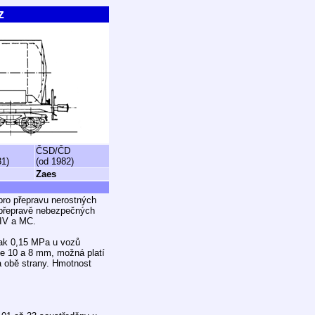
z
ČSD/ČD
81)
(od 1982)
Zaes
pro přepravu nerostných
e přepravě nebezpečných
RIV a MC.
lak 0,15 MPa u vozů
 je 10 a 8 mm, možná platí
a obě strany. Hmotnost