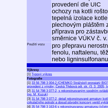
provedení dle UIC
ochozy na kotli rošt
tepelná izolace kotle
plechovým pláštěm z
příprava pro zástavb
směrnice VÚKV č. v.
Použití vozu
pro přepravu nerostn
fenolu, naftalenu, t
nebo ligninsulfonanu
Výkresy
[1]
Typový výkres
Fotografie
[1]
33 56 798 3 004-2 (CHEMKO Strážské) pronajatý BIOT
provedení z výroby; Česká Třebová odj. sk. (3. 3. 2005, 
[2]
31 54 798 3 077-2, s rekonstruovaným spodním ovládá
Ing. M. Kozuk)
[3]
31 54 798 3 077-2, detail rekonstruované armatury kot
cirkulačního potrubí a dosud původní koncový ventil vykl
[4]
35 54 798 3 163-6 s rekonstruovanou armaturou (včet