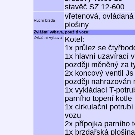
stavěč SZ 12-600
vřetenová, ovládaná
Ruční brzda
plošiny
Zvláštní výbava, použití vozu:
Zvláštní výbava
Kotel:
1x průlez se čtyřb
1x hlavní uzavírací 
později měněný za t
2x koncový ventil J
později nahrazován 
1x vykládací T-potr
parního topení kotle
1x cirkulační potrub
vozu
2x přípojka parního t
1x brzdařská plošin