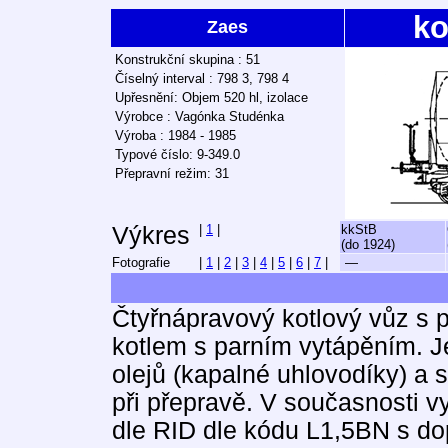
ko
Zaes
Konstrukční skupina : 51
Číselný interval : 798 3, 798 4
Upřesnění: Objem 520 hl, izolace
Výrobce : Vagónka Studénka
Výroba : 1984 - 1985
Typové číslo: 9-349.0
Přepravní režim: 31
Výkres
|
1
|
kkStB
(do 1924)
Fotografie
|
1
|
2
|
3
|
4
|
5
|
6
|
7
|
—
Čtyřnápravový kotlový vůz s
kotlem s parním vytápěním. J
olejů (kapalné uhlovodíky) a s
při přepravě. V současnosti 
dle RID dle kódu L1,5BN s do