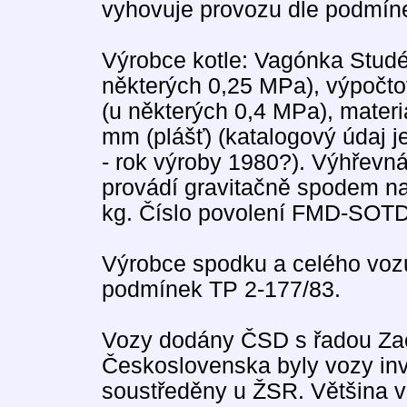
vyhovuje provozu dle podmín
Výrobce kotle: Vagónka Studé
některých 0,25 MPa), výpočto
(u některých 0,4 MPa), materiá
mm (plášť) (katalogový údaj j
- rok výroby 1980?). Výhřevn
provádí gravitačně spodem na
kg. Číslo povolení FMD-SOTD
Výrobce spodku a celého voz
podmínek TP 2-177/83.
Vozy dodány ČSD s řadou Zae
Československa byly vozy inv.
soustředěny u ŽSR. Většina v