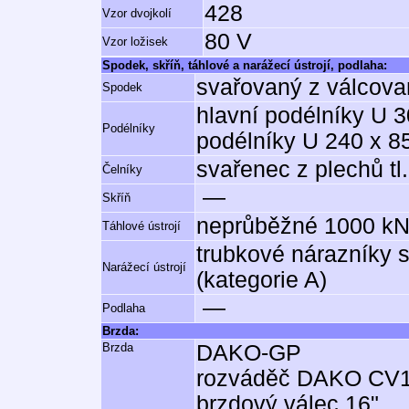
428
Vzor dvojkolí
80 V
Vzor ložisek
Spodek, skříň, táhlové a narážecí ústrojí, podlaha:
svařovaný z válcova
Spodek
hlavní podélníky U 3
Podélníky
podélníky U 240 x 8
svařenec z plechů tl
Čelníky
—
Skříň
neprůběžné 1000 kN
Táhlové ústrojí
trubkové nárazníky 
Narážecí ústrojí
(kategorie A)
—
Podlaha
Brzda:
Brzda
DAKO-GP
rozváděč DAKO CV
brzdový válec 16"