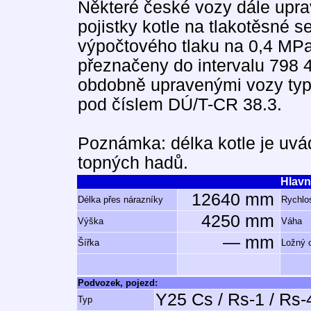
Některé české vozy dále upr
pojistky kotle na tlakotěsné 
výpočtového tlaku na 0,4 MP
přeznačeny do intervalu 798 4
obdobně upravenými vozy typ
pod číslem DÚ/T-CR 38.3.
Poznámka: délka kotle je uvá
topných hadů.
Hlavn
12640 mm
Délka přes nárazníky
Rychlos
4250 mm
Výška
Váha
— mm
Šířka
Ložný 
Podvozek, pojezd:
Y25 Cs / Rs-1 / Rs-
Typ