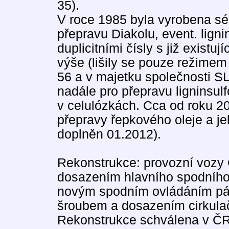
35).
V roce 1985 byla vyrobena s
přepravu Diakolu, event. lign
duplicitními čísly s již existu
výše (lišily se pouze režimem
56 a v majetku společnosti 
nadále pro přepravu ligninsul
v celulózkách. Cca od roku 2
přepravy řepkového oleje a j
doplněn 01.2012).
Rekonstrukce: provozní vozy
dosazením hlavního spodního 
novým spodním ovládáním p
šroubem a dosazením cirkulač
Rekonstrukce schválena v ČR