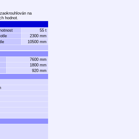
 zaokrouhlován na
ch hodnot.
motnost
55 t
otle
2300 mm
tle
10500 mm
7600 mm
1800 mm
920 mm
m