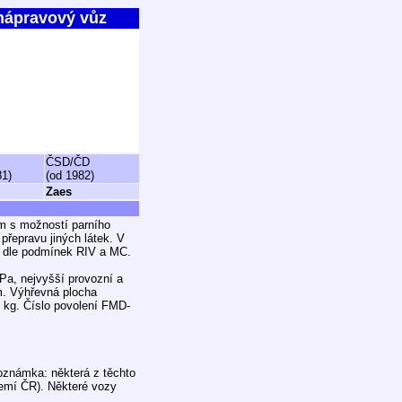
řnápravový vůz
ČSD/ČD
81)
(od 1982)
Zaes
m s možností parního
přepravu jiných látek. V
u dle podmínek RIV a MC.
Pa, nejvyšší provozní a
m. Výhřevná plocha
 kg. Číslo povolení FMD-
oznámka: některá z těchto
území ČR). Některé vozy