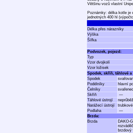
Většinu vozů vlastní Unipe
Poznámky: délka kotle je 
jednotných 400 hl (výpočt
Délka přes nárazníky
Výška
Šířka
Podvozek, pojezd:
Typ
Vzor dvojkolí
Vzor ložisek
Spodek, skříň, táhlové a 
Spodek
svařovan
Podélníky
hlavní p
Čelníky
svařenec
Skříň
—
Táhlové ústrojí
neprůbě
Narážecí ústrojí
trubkové
Podlaha
—
Brzda:
Brzda
DAKO-
rozvád
brzdový 