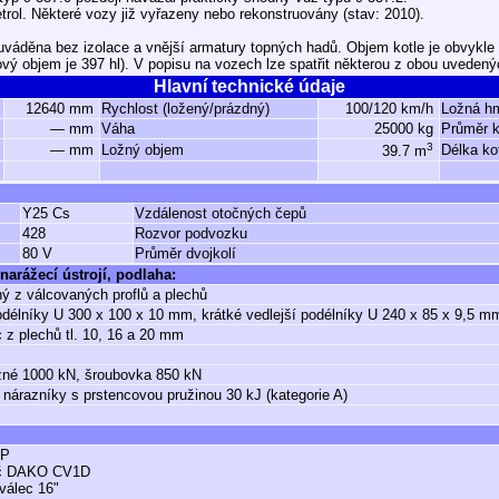
trol. Některé vozy již vyřazeny nebo rekonstruovány (stav: 2010).
uváděna bez izolace a vnější armatury topných hadů. Objem kotle je obvykle
ový objem je 397 hl). V popisu na vozech lze spatřit některou z obou uvedený
Hlavní technické údaje
12640 mm
Rychlost (ložený/prázdný)
100/120 km/h
Ložná h
— mm
Váha
25000 kg
Průměr k
3
— mm
Ložný objem
Délka ko
39.7 m
Y25 Cs
Vzdálenost otočných čepů
428
Rozvor podvozku
80 V
Průměr dvojkolí
narážecí ústrojí, podlaha:
ý z válcovaných proflů a plechů
odélníky U 300 x 100 x 10 mm, krátké vedlejší podélníky U 240 x 85 x 9,5 m
 z plechů tl. 10, 16 a 20 mm
žné 1000 kN, šroubovka 850 kN
 nárazníky s prstencovou pružinou 30 kJ (kategorie A)
GP
ěč DAKO CV1D
válec 16"