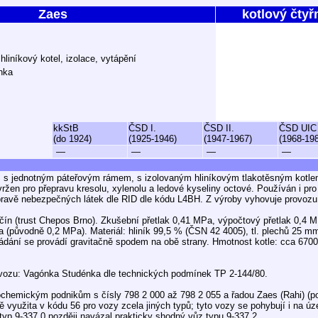
Zaes
kotlový čty
hliníkový kotel, izolace, vytápění
nka
kkStB
ČSD I.
ČSD II.
ČSD UIC
(do 1924)
(1925-1946)
(1947-1967)
(1968-19
—
—
—
—
z s jednotným páteřovým rámem, s izolovaným hliníkovým tlakotěsným kotle
ržen pro přepravu kresolu, xylenolu a ledové kyseliny octové. Používán i pro 
pravě nebezpečných látek dle RID dle kódu L4BH. Z výroby vyhovuje provoz
n (trust Chepos Brno). Zkušební přetlak 0,41 MPa, výpočtový přetlak 0,4 M
a (původně 0,2 MPa). Materiál: hliník 99,5 % (ČSN 42 4005), tl. plechů 25 m
dání se provádí gravitačně spodem na obě strany. Hmotnost kotle: cca 6700
vozu: Vagónka Studénka dle technických podmínek TP 2-144/80.
hemickým podnikům s čísly 798 2 000 až 798 2 055 a řadou Zaes (Rahi) (p
tně využita v kódu 56 pro vozy zcela jiných typů; tyto vozy se pohybují i na 
yp 9-337.0 později navázal prakticky shodný vůz typu 9-337.2.