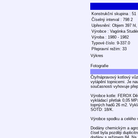
Konstrukční skupina : 51
Číselný interval : 798 2
Upřesnění: Objem 397 hl, 
Výrobce : Vagónka Studé
Výroba : 1980 - 1982
Typové číslo: 9-337.0
Přepravní režim: 33
Výkres
Fotografie
Čtyřnápravový kotlový vů
vytápění topnicemi. Je nav
současnosti vyhovuje pře
Výrobce kotle: FEROX Děčí
vykládací přetlak 0,05 MP
topných hadů 26 m2. Vyklá
SOTD: 18/K.
Výrobce spodku a celého 
Dodány chemickým a agroc
čísel byla později duplici
dodány s režimem 84. Na t