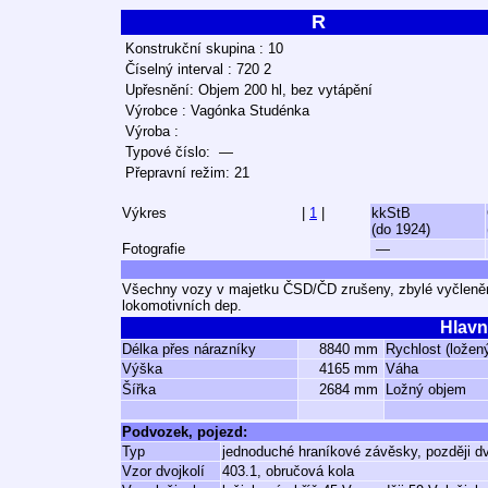
R
Konstrukční skupina : 10
Číselný interval : 720 2
Upřesnění: Objem 200 hl, bez vytápění
Výrobce : Vagónka Studénka
Výroba :
Typové číslo: —
Přepravní režim: 21
Výkres
|
1
|
kkStB
(do 1924)
Fotografie
—
Všechny vozy v majetku ČSD/ČD zrušeny, zbylé vyčleněny
lokomotivních dep.
Hlavn
Délka přes nárazníky
8840 mm
Rychlost (ložen
Výška
4165 mm
Váha
Šířka
2684 mm
Ložný objem
Podvozek, pojezd:
Typ
jednoduché hraníkové závěsky, později d
Vzor dvojkolí
403.1, obručová kola