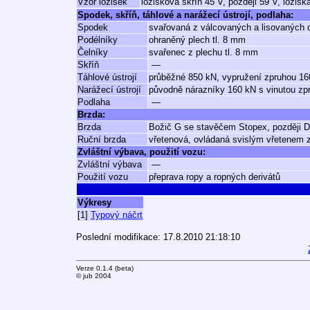
Vzor ložisek
ložisková skříň 45 V, později 59 V, loži
Spodek, skříň, táhlové a narážecí ústrojí, podlaha:
Spodek
svařovaná z válcovaných a lisovaných d
Podélníky
ohraněný plech tl. 8 mm
Čelníky
svařenec z plechu tl. 8 mm
Skříň
—
Táhlové ústrojí
průběžné 850 kN, vypružení zpruhou 16
Narážecí ústrojí
původně nárazníky 160 kN s vinutou zp
Podlaha
—
Brzda:
Brzda
Božič G se stavěčem Stopex, později
Ruční brzda
vřetenová, ovládaná svislým vřetenem 
Zvláštní výbava, použití vozu:
Zvláštní výbava
—
Použití vozu
přeprava ropy a ropných derivátů
Výkresy
[1]
Typový náčrt
Poslední modifikace: 17.8.2010 21:18:10
Verze 0.1.4 (beta)
© jub 2004