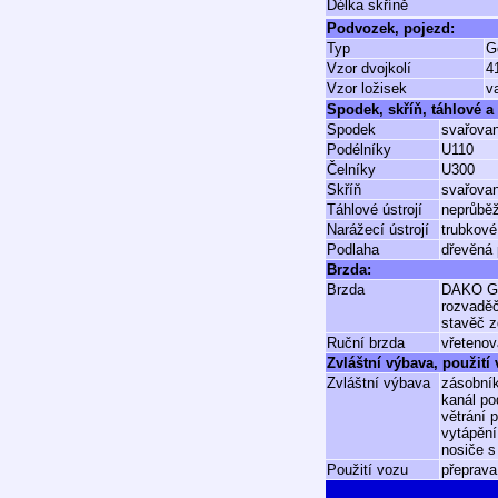
Délka skříně
Podvozek, pojezd:
Typ
Gö
Vzor dvojkolí
4
Vzor ložisek
v
Spodek, skříň, táhlové a 
Spodek
svařovan
Podélníky
U110
Čelníky
U300
Skříň
svařovan
Táhlové ústrojí
neprůbě
Narážecí ústrojí
trubkové
Podlaha
dřevěná 
Brzda:
Brzda
DAKO 
rozvadě
stavěč 
Ruční brzda
vřetenov
Zvláštní výbava, použití
Zvláštní výbava
zásobník
kanál po
větrání 
vytápění
nosiče 
Použití vozu
přeprava