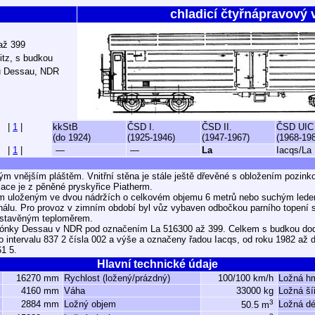
chladicí čtyřnápravový 
 až 399
itz, s budkou
u Dessau, NDR
|
1
|
kkStB
ČSD I.
ČSD II.
ČSD UIC
(do 1924)
(1925-1946)
(1947-1967)
(1968-19
|
1
|
—
—
La
Iacqs/La
ým vnějším pláštěm. Vnitřní stěna je stále ještě dřevěné s obložením pozi
olace je z pěněné pryskyřice Piatherm.
em uloženým ve dvou nádržích o celkovém objemu 6 metrů nebo suchým lede
nálu. Pro provoz v zimním období byl vůz vybaven odbočkou parního topení 
estavěným teploměrem.
gónky Dessau v NDR pod označením La 516300 až 399. Celkem s budkou do
 intervalu 837 2 čísla 002 a výše a označeny řadou Iacqs, od roku 1982 až 
61 5.
Hlavní technické údaje
16270 mm
Rychlost (ložený/prázdný)
100/100 km/h
Ložná h
4160 mm
Váha
33000 kg
Ložná ší
3
2884 mm
Ložný objem
Ložná dé
50.5 m