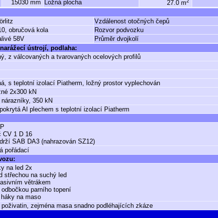
2
15030 mm
Ložná plocha
27.0 m
rlitz
Vzdálenost otočných čepů
10, obručová kola
Rozvor podvozku
alivé 58V
Průměr dvojkolí
narážecí ústrojí, podlaha:
ý, z válcovaných a tvarovaných ocelových profilů
á, s teplotní izolací Piatherm, ložný prostor vyplechován
žné 2x300 kN
 nárazníky, 350 kN
pokrytá Al plechem s teplotní izolací Piatherm
GP
č CV 1 D 16
zdrží SAB DA3 (nahrazován SZ12)
á pořádací
 vozu:
y na led 2x
d střechou na suchý led
pasivním větrákem
 odbočkou parního topení
s háky na maso
 poživatin, zejména masa snadno podléhajících zkáze