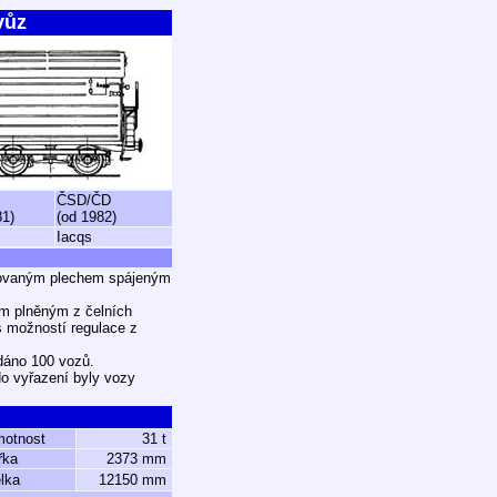
vůz
ČSD/ČD
81)
(od 1982)
Iacqs
nkovaným plechem spájeným
m plněným z čelních
s možností regulace z
dáno 100 vozů.
do vyřazení byly vozy
motnost
31 t
řka
2373 mm
lka
12150 mm