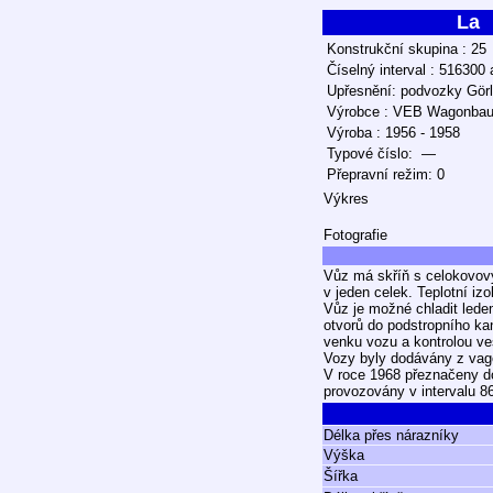
La
Konstrukční skupina : 25
Číselný interval : 516300
Upřesnění: podvozky Görl
Výrobce : VEB Wagonba
Výroba : 1956 - 1958
Typové číslo: —
Přepravní režim: 0
Výkres
Fotografie
Vůz má skříň s celokovov
v jeden celek. Teplotní iz
Vůz je možné chladit led
otvorů do podstropního ka
venku vozu a kontrolou v
Vozy byly dodávány z va
V roce 1968 přeznačeny do
provozovány v intervalu 8
Délka přes nárazníky
Výška
Šířka