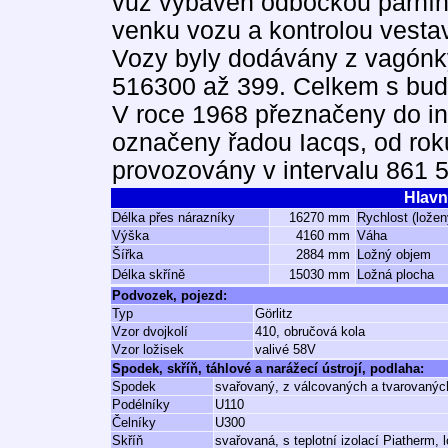
vůz vybaven odbočkou parního
venku vozu a kontrolou vest
Vozy byly dodávány z vagón
516300 až 399. Celkem s bu
V roce 1968 přeznačeny do int
označeny řadou Iacqs, od rok
provozovány v intervalu 861 5
Hlavn
Délka přes nárazníky
16270 mm
Rychlost (ložen
Výška
4160 mm
Váha
Šířka
2884 mm
Ložný objem
Délka skříně
15030 mm
Ložná plocha
Podvozek, pojezd:
Typ
Görlitz
Vzor dvojkolí
410, obručová kola
Vzor ložisek
valivé 58V
Spodek, skříň, táhlové a narážecí ústrojí, podlaha:
Spodek
svařovaný, z válcovaných a tvarovaných
Podélníky
U110
Čelníky
U300
Skříň
svařovaná, s teplotní izolací Piatherm,