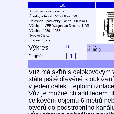
La
Konstrukční skupina : 25
Číselný interval : 516300 až 399
Upřesnění: podvozky Görlitz, s budkou
Výrobce : VEB Wagonbau Dessau, NDR
Výroba : 1956 - 1958
Typové číslo: —
Přepravní režim: 0
Výkres
|
1
|
kkStB
(do 1924)
|
1
|
Fotografie
—
Vůz má skříň s celokovovým v
stále ještě dřevěné s oblož
v jeden celek. Teplotní izolac
Vůz je možné chladit ledem u
celkovém objemu 6 metrů ne
otvorů do podstropního kanál