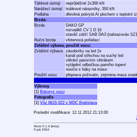
Táhlové ústrojí
neprůběžné 2x300 kN
Narážecí ústrojí
trubkové nárazníky, 350 kN
Podlaha
dřevěná pokrytá Al plechem s teplotní i
Brzda:
Brzda
DAKO GP
rozvaděč CV 1 D 16
stavěč zdrží SAB DA3 (nahrazován SZ
Ruční brzda
vřetenová pořádací
Zvláštní výbava, použití vozu:
Zvláštní výbava
zásobníky na led 2x
kanál pod střechou na suchý led
větrání pasivním větrákem
vytápění odbočkou parního topení
nosiče s háky na maso
Použití vozu
přeprava poživatin, zejména masa snad
Výkresy
[1]
Bokorys vozu
Fotografie
[1]
Vůz 8615 022 v MDC Bratislava
Poslední modifikace: 12.11.2012 21:13:00
Verze 0.1.4 (beta)
© jub 2004