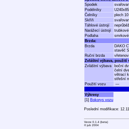
Spodek
svařova
Podélníky
U240x85
Čelníky
plech 1
Skříň
svařovan
Táhlové ústrojí
neprůbě
Narážecí ústrojí
trubkové
Podlaha
smrkové
Brzda:
Brzda
DAKO C
stavěč S
Ruční brzda
vřetenov
Zvláštní výbava, použití
Zvláštní výbava
boční dv
čelní dv
větrací 
střešní 
Použití vozu
—
Výkresy
[1]
Bokorys vozu
Poslední modifikace: 12.1
Verze 0.1.4 (beta)
© jub 2004