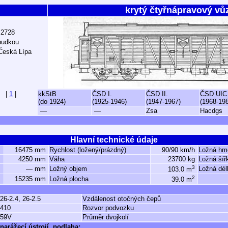
krytý čtyřnápravový vů
 2728
budkou
Česká Lípa
|
1
|
kkStB
ČSD I.
ČSD II.
ČSD UIC
(do 1924)
(1925-1946)
(1947-1967)
(1968-19
—
—
Zsa
Hacdgs
Hlavní technické údaje
16475 mm
Rychlost (ložený/prázdný)
90/90 km/h
Ložná hm
4250 mm
Váha
23700 kg
Ložná šíř
3
— mm
Ložný objem
Ložná dél
103.0 m
2
15235 mm
Ložná plocha
39.0 m
26-2.4, 26-2.5
Vzdálenost otočných čepů
410
Rozvor podvozku
59V
Průměr dvojkolí
narážecí ústrojí, podlaha: