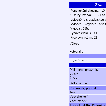
Zsa
Konstrukční skupina : 10
Číselný interval : 2721 až
Upřesnění: s brzdařskou 
Výrobce : Vagónka Tatra 
Výroba : 1958
Typové číslo: 420.1
Přepravní režim: 21
Výkres
Fotografie
Krytý 4n vůz
Délka přes nárazníky
Výška
Šířka
Délka skříně
Podvozek, pojezd:
Typ
Vzor dvojkolí
Vzor ložisek
Spodek, skříň, táhlové a 