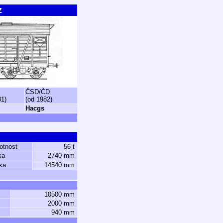
z
ČSD/ČD
81)
(od 1982)
Hacgs
otnost
56 t
ka
2740 mm
ka
14540 mm
10500 mm
2000 mm
940 mm