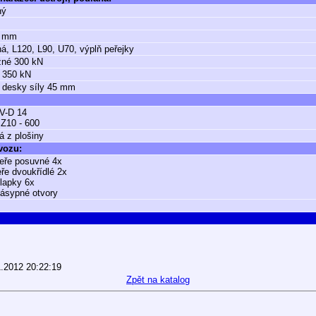
ný
0 mm
á, L120, L90, U70, výplň peřejky
žné 300 kN
 350 kN
 desky síly 45 mm
V-D 14
Z10 - 600
á z plošiny
 vozu:
eře posuvné 4x
eře dvoukřídlé 2x
klapky 6x
násypné otvory
1.2012 20:22:19
Zpět na katalog