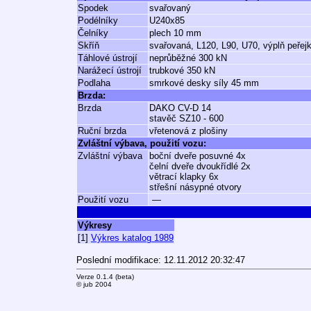
Spodek
svařovaný
Podélníky
U240x85
Čelníky
plech 10 mm
Skříň
svařovaná, L120, L90, U70, výplň peřej
Táhlové ústrojí
neprůběžné 300 kN
Narážecí ústrojí
trubkové 350 kN
Podlaha
smrkové desky síly 45 mm
Brzda:
Brzda
DAKO CV-D 14
stavěč SZ10 - 600
Ruční brzda
vřetenová z plošiny
Zvláštní výbava, použití vozu:
Zvláštní výbava
boční dveře posuvné 4x
čelní dveře dvoukřídlé 2x
větrací klapky 6x
střešní násypné otvory
Použití vozu
—
Výkresy
[1]
Výkres katalog 1989
Poslední modifikace: 12.11.2012 20:32:47
Verze 0.1.4 (beta)
© jub 2004