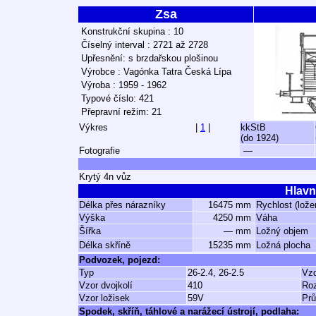
Zsa
Konstrukční skupina : 10
Číselný interval : 2721 až 2728
Upřesnění: s brzdařskou plošinou
Výrobce : Vagónka Tatra Česká Lípa
Výroba : 1959 - 1962
Typové číslo: 421
Přepravní režim: 21
Výkres
|
1
|
kkStB
(do 1924)
Fotografie
—
Krytý 4n vůz
Hlavn
Délka přes nárazníky
16475 mm
Rychlost (lože
Výška
4250 mm
Váha
Šířka
— mm
Ložný objem
Délka skříně
15235 mm
Ložná plocha
Podvozek, pojezd:
Typ
26-2.4, 26-2.5
Vzd
Vzor dvojkolí
410
Ro
Vzor ložisek
59V
Prů
Spodek, skříň, táhlové a narážecí ústrojí, podlaha: