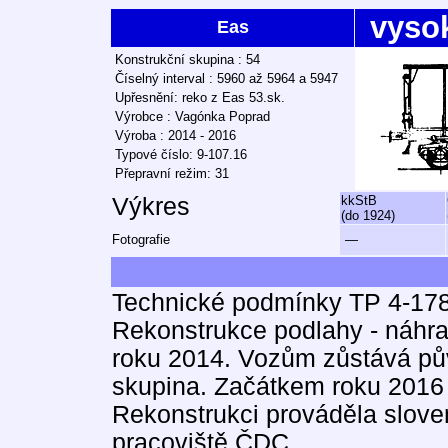
vyso
Eas
Konstrukční skupina : 54
Číselný interval : 5960 až 5964 a 5947
Upřesnění: reko z Eas 53.sk.
Výrobce : Vagónka Poprad
Výroba : 2014 - 2016
Typové číslo: 9-107.16
Přepravní režim: 31
Výkres
kkStB
(do 1924)
Fotografie
—
Technické podmínky TP 4-178
Rekonstrukce podlahy - náhr
roku 2014. Vozům zůstává pův
skupina. Začátkem roku 2016 
Rekonstrukci prováděla slove
pracoviště ČDC.