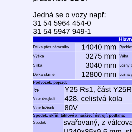
Jedná se o vozy např:
31 54 5964 454-0
31 54 5947 949-1
Hlavn
14040 mm
Délka přes nárazníky
Rychlos
3275 mm
Výška
Váha
3040 mm
Šířka
Ložný 
12800 mm
Délka skříně
Ložná 
Podvozek, pojezd:
Y25 Rs1, část Y25
Typ
428, celistvá kola
Vzor dvojkolí
80V
Vzor ložisek
Spodek, skříň, táhlové a narážecí ústrojí, podlaha:
svařovaný, z válcov
Spodek
U240x85x9,5 mm, st