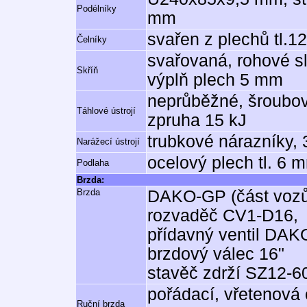
Podélníky
mm
svařen z plechů tl.
Čelníky
svařovaná, rohové s
Skříň
výplň plech 5 mm
neprůběžné, šroubov
Táhlové ústrojí
zpruha 15 kJ
trubkové nárazníky, 
Narážecí ústrojí
ocelový plech tl. 6 
Podlaha
Brzda:
Brzda
DAKO-GP (část voz
rozvaděč CV1-D16,
přídavný ventil DAK
brzdový válec 16"
stavěč zdrží SZ12-6
pořádací, vřetenová
Ruční brzda