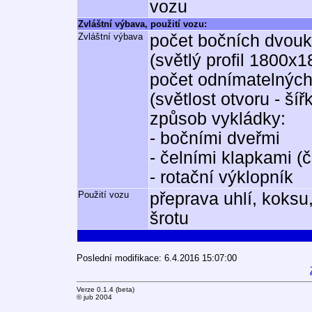
vozu
Zvláštní výbava, použití vozu:
Zvláštní výbava
počet bočních dvouk
(světlý profil 1800x
počet odnímatelných
(světlost otvoru - 
způsob vykládky:
- bočními dveřmi
- čelními klapkami (č
- rotační výklopník
Použití vozu
přeprava uhlí, koksu,
šrotu
Poslední modifikace: 6.4.2016 15:07:00
Verze 0.1.4 (beta)
© jub 2004