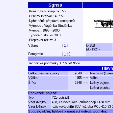
Sgnss
Konstrukční skupina : 55
Číselný interval : 457 5
Upřesnění: přeprava kontejnerů
Výrobce : Vagónka Studénka
Výroba : 1996 - 2000
Typové číslo: 9-539.8
Přepravní režim: 31
Výkres
|
1
|
kkStB
(do 1924)
Fotografie
|
1
|
2
|
—
Technické podmínky TP MSV 95/96.
Hlavn
Délka přes nárazníky
19640 mm
Rychlost (ložen
Výška
1155 mm
Váha
Šířka
2346 mm
Ložný objem
Ložná plocha
Podvozek, pojezd:
Typ
Y25 Ls(s)d1
Vzor dvojkolí
428, celistvá kola, průměr čepu 130 mm
Vzor ložisek
ložisková skříň 80V, ložiska PCL 410-33-
Spodek, skříň, táhlové a narážecí ústrojí, podlaha: