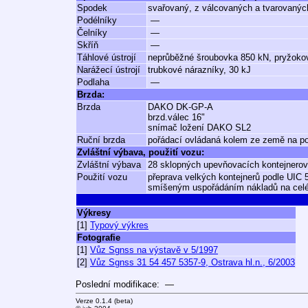
Spodek
svařovaný, z válcovaných a tvarovaných
Podélníky
—
Čelníky
—
Skříň
—
Táhlové ústrojí
neprůběžné šroubovka 850 kN, pryžoko
Narážecí ústrojí
trubkové nárazníky, 30 kJ
Podlaha
—
Brzda:
Brzda
DAKO DK-GP-A
brzd.válec 16"
snímač ložení DAKO SL2
Ruční brzda
pořádací ovládaná kolem ze země na pod
Zvláštní výbava, použití vozu:
Zvláštní výbava
28 sklopných upevňovacích kontejnero
Použití vozu
přeprava velkých kontejnerů podle UIC
smíšeným uspořádáním nákladů na celé
Výkresy
[1]
Typový výkres
Fotografie
[1]
Vůz Sgnss na výstavě v 5/1997
[2]
Vůz Sgnss 31 54 457 5357-9, Ostrava hl.n., 6/2003
Poslední modifikace: —
Verze 0.1.4 (beta)