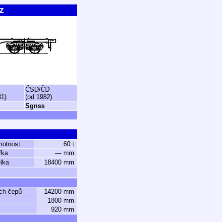
z
ČSD/ČD
81)
(od 1982)
Sgnss
motnost
60 t
řka
— mm
lka
18400 mm
ch čepů
14200 mm
1800 mm
920 mm