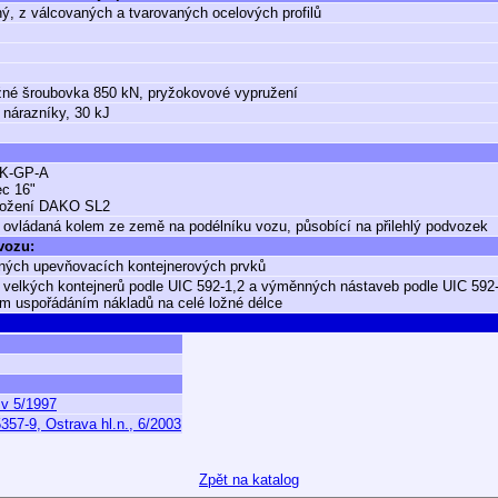
ý, z válcovaných a tvarovaných ocelových profilů
žné šroubovka 850 kN, pryžokovové vypružení
 nárazníky, 30 kJ
K-GP-A
ec 16"
ložení DAKO SL2
 ovládaná kolem ze země na podélníku vozu, působící na přilehlý podvozek
 vozu:
ných upevňovacích kontejnerových prvků
 velkých kontejnerů podle UIC 592-1,2 a výměnných nástaveb podle UIC 592
 uspořádáním nákladů na celé ložné délce
v 5/1997
57-9, Ostrava hl.n., 6/2003
Zpět na katalog