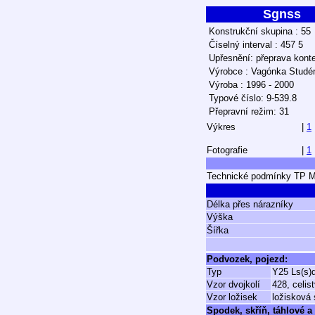
Sgnss
Konstrukční skupina : 55
Číselný interval : 457 5
Upřesnění: přeprava konte
Výrobce : Vagónka Studé
Výroba : 1996 - 2000
Typové číslo: 9-539.8
Přepravní režim: 31
Výkres
|
1
Fotografie
|
1
Technické podmínky TP M
Délka přes nárazníky
Výška
Šířka
Podvozek, pojezd:
Typ
Y25 Ls(s)
Vzor dvojkolí
428, celi
Vzor ložisek
ložisková 
Spodek, skříň, táhlové a 