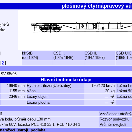
plošinový čtyřnápravový vů
jnerů
nka
|
kkStB
ČSD I.
ČSD II.
ČSD UIC
(do 1924)
(1925-1946)
(1947-1967)
(1968-19
|
2
|
—
—
—
—
SV 95/96.
Hlavní technické údaje
19640 mm
Rychlost (ložený/prázdný)
120/120 km/h
Ložná h
1155 mm
Váha
20 kg
Ložná ší
3
2346 mm
Ložný objem
Ložná dé
— m
2
Ložná plocha
— m
d1
Vzdálenost otočný
stvá kola, průměr čepu 130 mm
Rozvor podvozku
skříň 80V, ložiska PCL 410-33-1, PCL 410-34-1
Průměr dvojkolí
narážecí ústrojí, podlaha: