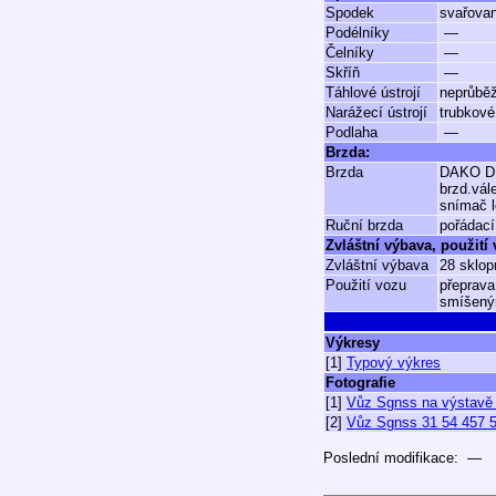
Spodek
svařovan
Podélníky
—
Čelníky
—
Skříň
—
Táhlové ústrojí
neprůbě
Narážecí ústrojí
trubkové
Podlaha
—
Brzda:
Brzda
DAKO D
brzd.vál
snímač 
Ruční brzda
pořádací
Zvláštní výbava, použití
Zvláštní výbava
28 sklop
Použití vozu
přeprava
smíšeným
Výkresy
[1]
Typový výkres
Fotografie
[1]
Vůz Sgnss na výstavě 
[2]
Vůz Sgnss 31 54 457 53
Poslední modifikace: —