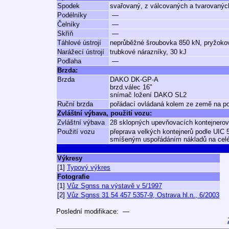
Spodek
svařovaný, z válcovaných a tvarovaných
Podélníky
—
Čelníky
—
Skříň
—
Táhlové ústrojí
neprůběžné šroubovka 850 kN, pryžoko
Narážecí ústrojí
trubkové nárazníky, 30 kJ
Podlaha
—
Brzda:
Brzda
DAKO DK-GP-A
brzd.válec 16"
snímač ložení DAKO SL2
Ruční brzda
pořádací ovládaná kolem ze země na pod
Zvláštní výbava, použití vozu:
Zvláštní výbava
28 sklopných upevňovacích kontejnero
Použití vozu
přeprava velkých kontejnerů podle UIC
smíšeným uspořádáním nákladů na celé
Výkresy
[1]
Typový výkres
Fotografie
[1]
Vůz Sgnss na výstavě v 5/1997
[2]
Vůz Sgnss 31 54 457 5357-9, Ostrava hl.n., 6/2003
Poslední modifikace: —