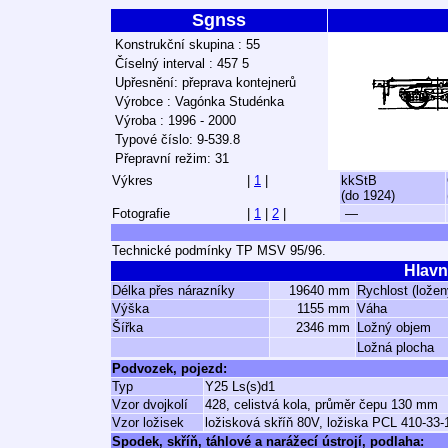
Sgnss
Konstrukční skupina : 55
Číselný interval : 457 5
Upřesnění: přeprava kontejnerů
Výrobce : Vagónka Studénka
Výroba : 1996 - 2000
Typové číslo: 9-539.8
Přepravní režim: 31
Výkres
|
1
|
kkStB
(do 1924)
Fotografie
|
1
|
2
|
—
Technické podmínky TP MSV 95/96.
Hlavn
Délka přes nárazníky
19640 mm
Rychlost (ložen
Výška
1155 mm
Váha
Šířka
2346 mm
Ložný objem
Ložná plocha
Podvozek, pojezd:
Typ
Y25 Ls(s)d1
Vzor dvojkolí
428, celistvá kola, průměr čepu 130 mm
Vzor ložisek
ložisková skříň 80V, ložiska PCL 410-33-
Spodek, skříň, táhlové a narážecí ústrojí, podlaha: