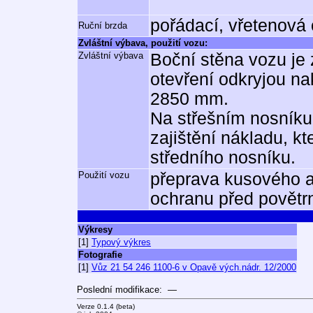
pořádací, vřetenová
Ruční brzda
Zvláštní výbava, použití vozu:
Zvláštní výbava
Boční stěna vozu je
otevření odkryjou n
2850 mm.
Na střešním nosníku
zajištění nákladu, k
středního nosníku.
Použití vozu
přeprava kusového a
ochranu před povětrn
Výkresy
[1]
Typový výkres
Fotografie
[1]
Vůz 21 54 246 1100-6 v Opavě vých.nádr. 12/2000
Poslední modifikace: —
Verze 0.1.4 (beta)