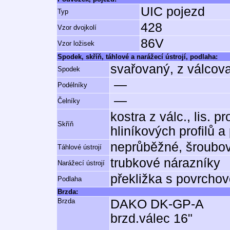
UIC pojezd
Typ
428
Vzor dvojkolí
86V
Vzor ložisek
Spodek, skříň, táhlové a narážecí ústrojí, podlaha:
svařovaný, z válcov
Spodek
—
Podélníky
—
Čelníky
kostra z válc., lis. 
Skříň
hliníkových profilů a
neprůběžné, šroubo
Táhlové ústrojí
trubkové nárazníky
Narážecí ústrojí
překližka s povrcho
Podlaha
Brzda:
Brzda
DAKO DK-GP-A
brzd.válec 16"