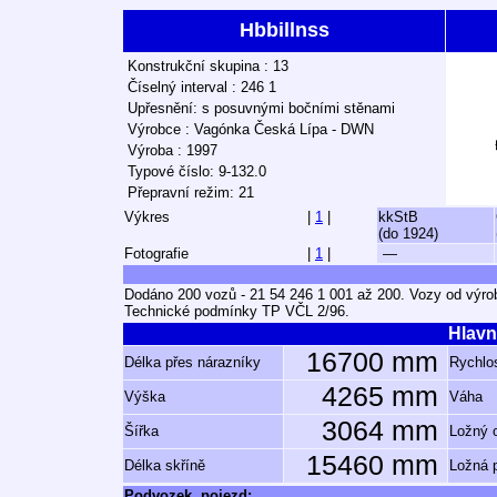
Hbbillnss
Konstrukční skupina : 13
Číselný interval : 246 1
Upřesnění: s posuvnými bočními stěnami
Výrobce : Vagónka Česká Lípa - DWN
Výroba : 1997
Typové číslo: 9-132.0
Přepravní režim: 21
Výkres
|
1
|
kkStB
(do 1924)
Fotografie
|
1
|
—
Dodáno 200 vozů - 21 54 246 1 001 až 200. Vozy od výrob
Technické podmínky TP VČL 2/96.
Hlavn
16700 mm
Délka přes nárazníky
Rychlos
4265 mm
Výška
Váha
3064 mm
Šířka
Ložný 
15460 mm
Délka skříně
Ložná 
Podvozek, pojezd: