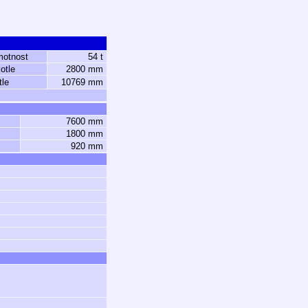
motnost
54 t
otle
2800 mm
tle
10769 mm
7600 mm
1800 mm
920 mm