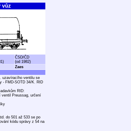
ý vůz
ČSD/ČD
81)
(od 1982)
Zaes
 uzavíracího ventilu se
rny - FMD-SOTD 34/K. RID
ožadavkům RID:
ventil Preussag, určení
íky
atd. do 501 až 533 se po
ování kódu správy z 54 na