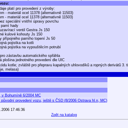
 vozu:
daje platí pro provedení z výroby:
mm - materiál ocel 11378 (alternativně 11503)
m - materiál ocel 11378 (alternativně 11503)
 bez speciální vnitřní úpravy povrchu
 parní hady
 uzavírací ventil Gestra Js 150
né kulové kohouty Js 150
y přípojného parního topení Js 50
jná pojistka na kotli
ojná pojistka na vypouštěcím potrubí
 pro zástavbu automatického spřáhla
á plošina jednotného provedení dle UIC
kódu kotle; zvláště pro přepravu kapalných uhlovodíků a ropných derivátů 3. tř
eje, melasa)
2, v Bohumíně 6/2004 MC
 původní provedení vozu, ještě s ČSD (8/2006 Ostrava hl.n, MC)
1.2006 17:46:36
Zpět na katalog