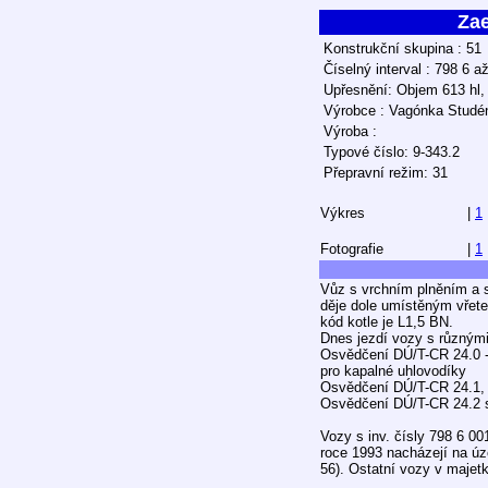
Za
Konstrukční skupina : 51
Číselný interval : 798 6 a
Upřesnění: Objem 613 hl,
Výrobce : Vagónka Studé
Výroba :
Typové číslo: 9-343.2
Přepravní režim: 31
Výkres
|
1
Fotografie
|
1
Vůz s vrchním plněním a s
děje dole umístěným vřet
kód kotle je L1,5 BN.
Dnes jezdí vozy s různými
Osvědčení DÚ/T-CR 24.0 -
pro kapalné uhlovodíky
Osvědčení DÚ/T-CR 24.1, s
Osvědčení DÚ/T-CR 24.2 st
Vozy s inv. čísly 798 6 00
roce 1993 nacházejí na ú
56). Ostatní vozy v majet