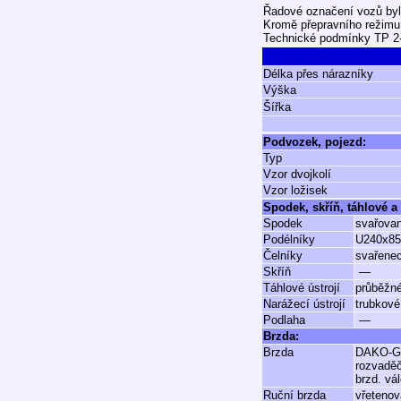
Řadové označení vozů bylo
Kromě přepravního režimu 
Technické podmínky TP 2
Délka přes nárazníky
Výška
Šířka
Podvozek, pojezd:
Typ
Vzor dvojkolí
Vzor ložisek
Spodek, skříň, táhlové a 
Spodek
svařovan
Podélníky
U240x85x
Čelníky
svařenec
Skříň
—
Táhlové ústrojí
průběžné
Narážecí ústrojí
trubkové
Podlaha
—
Brzda:
Brzda
DAKO-
rozvadě
brzd. vá
Ruční brzda
vřetenov