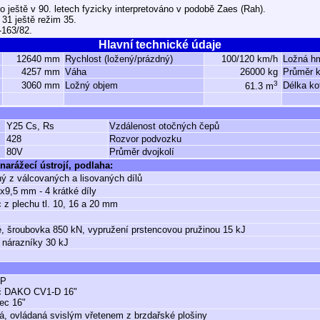
 ještě v 90. letech fyzicky interpretováno v podobě Zaes (Rah).
31 ještě režim 35.
-163/82.
Hlavní technické údaje
12640 mm
Rychlost (ložený/prázdný)
100/120 km/h
Ložná h
4257 mm
Váha
26000 kg
Průměr k
3
3060 mm
Ložný objem
Délka ko
61.3 m
Y25 Cs, Rs
Vzdálenost otočných čepů
428
Rozvor podvozku
80V
Průměr dvojkolí
narážecí ústrojí, podlaha:
ý z válcovaných a lisovaných dílů
9,5 mm - 4 krátké díly
 z plechu tl. 10, 16 a 20 mm
, šroubovka 850 kN, vypružení prstencovou pružinou 15 kJ
 nárazníky 30 kJ
GP
č DAKO CV1-D 16"
lec 16"
á, ovládaná svislým vřetenem z brzdařské plošiny