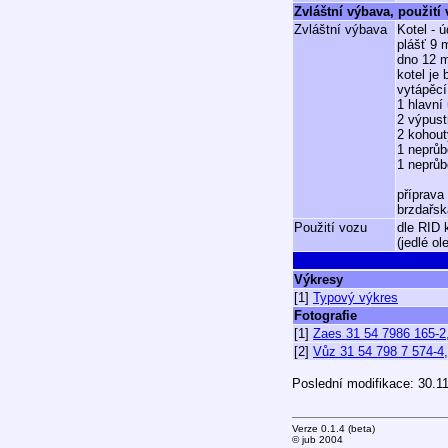
Zvláštní výbava, použití
Zvláštní výbava
Kotel - ú
plášť 9 
dno 12 m
kotel je
vytápěcí
1 hlavní
2 výpust
2 kohout
1 neprůbo
1 neprůb
příprava
brzdařsk
Použití vozu
dle RID 
(jedlé ol
Výkresy
[1]
Typový výkres
Fotografie
[1]
Zaes 31 54 7986 165-
[2]
Vůz 31 54 798 7 574-4,
Poslední modifikace: 30.1
Verze 0.1.4 (beta)
© jub 2004