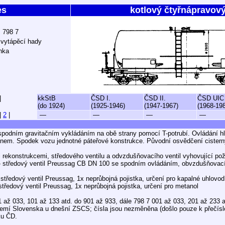
es
kotlový čtyřnápravov
ž 798 7
 vytápěcí hady
nka
|
kkStB
ČSD I.
ČSD II.
ČSD UIC
(do 1924)
(1925-1946)
(1947-1967)
(1968-19
|
2
|
—
—
—
—
podním gravitačním vykládáním na obě strany pomocí T-potrubí. Ovládání hl.
enem. Spodek vozu jednotné páteřové konstrukce. Původní osvědčení ciste
 rekonstrukcemi, středového ventilu a odvzdušňovacího ventil vyhovující p
 středový ventil Preussag CB DN 100 se spodním ovládáním, obvzdušňovací 
tředový ventil Preussag, 1x neprůbojná pojistka, určení pro kapalné uhlovod
ředový ventil Preussag, 1x neprůbojná pojistka, určení pro metanol
1 až 033, 101 až 133 atd. do 901 až 933, dále 798 7 001 až 033, 201 až 233 
zemí Slovenska u dnešní ZSCS; čísla jsou nezměněna (došlo pouze k přečísl
ku ČD.