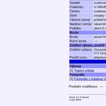
Spodek
svařovan
Podélníky
U 240x8
Čelníky
svařenec
Skříň
sloupky 
Táhlové ústrojí
průběžn
Narážecí ústrojí
nárazník
Podlaha
plech 6
Brzda:
Brzda
pouze br
Ruční brzda
—
Zvláštní výbava, použití
Zvláštní výbava
Výsypné 
2+2 výsy
Použití vozu
přeprava
Výkresy
[1]
Typový výkres
Fotografie
[1]
Fotografie z katalogu 
Poslední modifikace: —
Verze 0.1.4 (beta)
© jub 2004