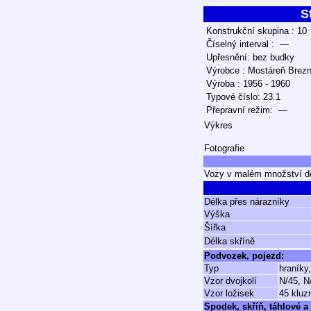
S
Konstrukční skupina : 10
Číselný interval : —
Upřesnění: bez budky
Výrobce : Mostáreň Brezn
Výroba : 1956 - 1960
Typové číslo: 23.1
Přepravní režim: —
Výkres
Fotografie
Vozy v malém množství d
Délka přes nárazníky
Výška
Šířka
Délka skříně
Podvozek, pojezd:
Typ
hraníky,
Vzor dvojkolí
N/45, N
Vzor ložisek
45 kluz
Spodek, skříň, táhlové a 