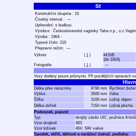
St
Konstrukční skupina : 10
Číselný interval : —
Upřesnění: s budkou
Výrobce : Československé vagónky Tatra n.p., o.z.Vagó
Výroba : 1964 -
Typové číslo: 210
Přepravní režim: —
Výkres
|
1
|
kkStB
(do 1924)
Fotografie
|
1
|
—
Vozy dodány pouze průmyslu. Při pozdějších opravách v
Hlavn
Délka přes nárazníky
9790 mm
Rychlost (lože
Výška
3500 mm
Váha
Šířka
3100 mm
Ložný objem
Délka skříně
7150 mm
Ložná plocha
Podvozek, pojezd:
Typ
dvojitý závěs UIC, pružnice 8-listů
Vzor dvojkolí
403
Vzor ložisek
45V, 59V valivé
Spodek, skříň, táhlové a narážecí ústrojí, podlaha: