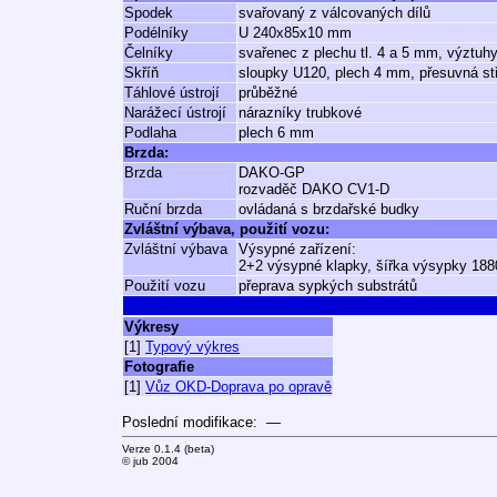
Spodek
svařovaný z válcovaných dílů
Podélníky
U 240x85x10 mm
Čelníky
svařenec z plechu tl. 4 a 5 mm, výztuh
Skříň
sloupky U120, plech 4 mm, přesuvná stř
Táhlové ústrojí
průběžné
Narážecí ústrojí
nárazníky trubkové
Podlaha
plech 6 mm
Brzda:
Brzda
DAKO-GP
rozvaděč DAKO CV1-D
Ruční brzda
ovládaná s brzdařské budky
Zvláštní výbava, použití vozu:
Zvláštní výbava
Výsypné zařízení:
2+2 výsypné klapky, šířka výsypky 188
Použití vozu
přeprava sypkých substrátů
Výkresy
[1]
Typový výkres
Fotografie
[1]
Vůz OKD-Doprava po opravě
Poslední modifikace: —
Verze 0.1.4 (beta)
© jub 2004