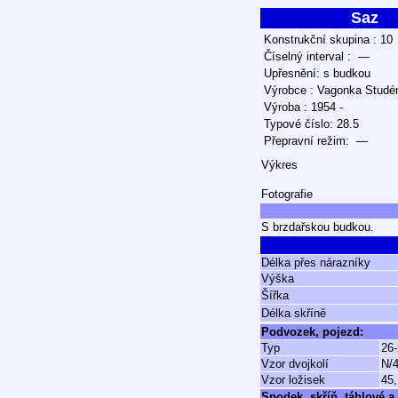
Saz
Konstrukční skupina : 10
Číselný interval : —
Upřesnění: s budkou
Výrobce : Vagonka Studé
Výroba : 1954 -
Typové číslo: 28.5
Přepravní režim: —
Výkres
Fotografie
S brzdařskou budkou.
Délka přes nárazníky
Výška
Šířka
Délka skříně
Podvozek, pojezd:
Typ
26-
Vzor dvojkolí
N/4
Vzor ložisek
45,
Spodek, skříň, táhlové a 