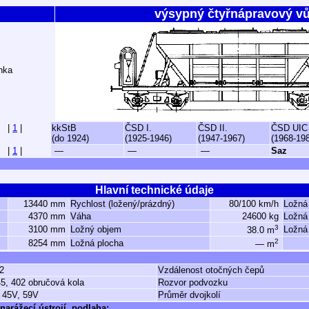
výsypný čtyřnápravový v
nka
|
1
|
kkStB
ČSD I.
ČSD II.
ČSD UIC
(do 1924)
(1925-1946)
(1947-1967)
(1968-19
|
1
|
—
—
—
Saz
Hlavní technické údaje
13440 mm
Rychlost (ložený/prázdný)
80/100 km/h
Ložná
4370 mm
Váha
24600 kg
Ložná
3
3100 mm
Ložný objem
Ložná
38.0 m
2
8254 mm
Ložná plocha
— m
2
Vzdálenost otočných čepů
5, 402 obručová kola
Rozvor podvozku
 45V, 59V
Průměr dvojkolí
narážecí ústrojí, podlaha: