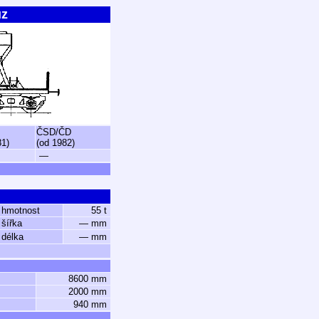
ůz
ČSD/ČD
81)
(od 1982)
—
 hmotnost
55 t
 šířka
— mm
 délka
— mm
8600 mm
2000 mm
940 mm