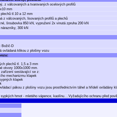
ý, z válcovaných a tvarovaných ocelových profilů
0x10 mm
 plechů tl.10 a 12 mm
á z válcovaných, lisovaných profilů a plechů
né, šroubovka 850 kN, vypružení 2x vinutá zpruha 200 kN
 nárazníky, 300 kN
č Božič-D
á ovládaná klikou z plošiny vozu
 vozu:
ých plechů tl. 1,5 a 3 mm
né otvory 1000x1000 mm.
zařízení sestávající se z:
cího mechanizmu klapek
sypných klapek
k
vládací pákou z plošiny vozu jsou prostřednictvím táhel a hřídelí ovládány k
 sypkých hmot - mletého vápence, kaolínu....Vyžadujícího ochranu před povět