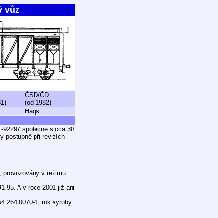
ý vůz
ČSD/ČD
81)
(od 1982)
Haqs
1-92297 společně s cca 30
y postupně při revizích
, provozovány v režimu
-95. A v roce 2001 již ani
 54 264 0070-1, rok výroby