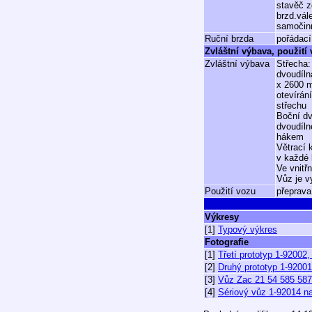
stavěč z
brzd.vál
samočin
Ruční brzda
pořádací
Zvláštní výbava, použití
Zvláštní výbava
Střecha:
dvoudíln
x 2600 
otevírán
střechu
Boční dv
dvoudíln
hákem
Větrací 
v každé 
Ve vnitř
Vůz je v
Použití vozu
přeprava
Výkresy
[1]
Typový výkres
Fotografie
[1]
Třetí prototyp 1-92002
[2]
Druhý prototyp 1-92001
[3]
Vůz Zac 21 54 585 5875
[4]
Sériový vůz 1-92014 n