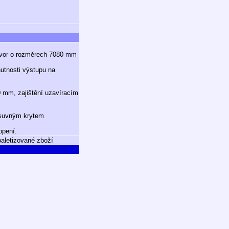
otvor o rozměrech 7080 mm
nutnosti výstupu na
0 mm, zajištění uzavíracím
posuvným krytem
opení.
paletizované zboží