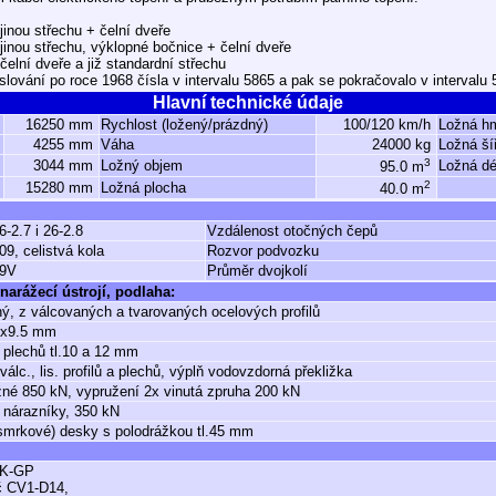
inou střechu + čelní dveře
jinou střechu, výklopné bočnice + čelní dveře
elní dveře a již standardní střechu
íslování po roce 1968 čísla v intervalu 5865 a pak se pokračovalo v intervalu 
Hlavní technické údaje
16250 mm
Rychlost (ložený/prázdný)
100/120 km/h
Ložná h
4255 mm
Váha
24000 kg
Ložná ší
3
3044 mm
Ložný objem
Ložná dé
95.0 m
2
15280 mm
Ložná plocha
40.0 m
6-2.7 i 26-2.8
Vzdálenost otočných čepů
09, celistvá kola
Rozvor podvozku
9V
Průměr dvojkolí
narážecí ústrojí, podlaha:
ý, z válcovaných a tvarovaných ocelových profilů
x9.5 mm
 plechů tl.10 a 12 mm
válc., lis. profilů a plechů, výplň vodovzdorná překližka
né 850 kN, vypružení 2x vinutá zpruha 200 kN
 nárazníky, 350 kN
smrkové) desky s polodrážkou tl.45 mm
K-GP
č CV1-D14,