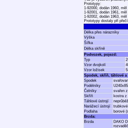
Prototypy:
1-92000, dodán 1960, měl j
1-92001, dodán 1961, měl 
1-92002, dodán 1963, měl č
Prototypy dostaly při přeč
Délka přes nárazníky
Výška
Šířka
Délka skříně
Podvozek, pojezd:
Typ
2
Vzor dvojkolí
4
Vzor ložisek
5
Spodek, skříň, táhlové a 
Spodek
svařovan
Podélníky
U240x85
Čelníky
svařen z
Skříň
kostra z 
Táhlové ústrojí
neprůběž
Narážecí ústrojí
trubkové
Podlaha
borové (
Brzda:
Brzda
DAKO D
rozvadě