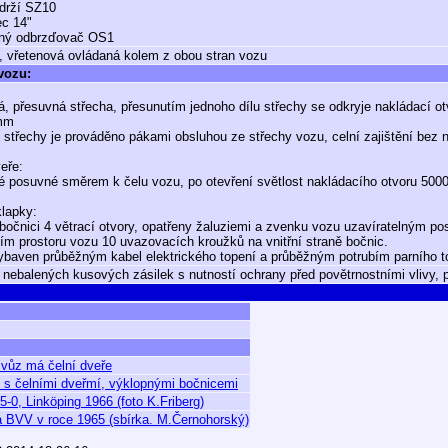
drží SZ10
ec 14"
ný odbrzďovač OS1
, vřetenová ovládaná kolem z obou stran vozu
 vozu:
á, přesuvná střecha, přesunutím jednoho dílu střechy se odkryje nakládací 
mm
í střechy je prováděno pákami obsluhou ze střechy vozu, celní zajištění bez 
eře:
é posuvné směrem k čelu vozu, po otevření světlost nakládacího otvoru 500
klapky:
bočnici 4 větrací otvory, opatřeny žaluziemi a zvenku vozu uzavíratelným 
ním prostoru vozu 10 uvazovacích kroužků na vnitřní straně bočnic.
ybaven průběžným kabel elektrického topení a průběžným potrubím parního t
 nebalených kusových zásilek s nutností ochrany před povětrnostními vlivy, 
, vůz má čelní dveře
 s čelními dveřmí, výklopnými bočnicemi
-0, Linköping 1966 (foto K.Friberg)
a BVV v roce 1965 (sbírka. M.Černohorský)