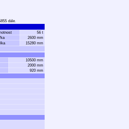
5855 dále.
motnost
56 t
řka
2600 mm
lka
15280 mm
10500 mm
2000 mm
920 mm