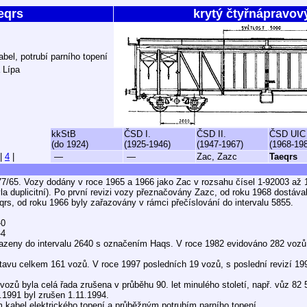
eqrs
krytý čtyřnápravov
abel, potrubí parního topení
 Lípa
kkStB
ČSD I.
ČSD II.
ČSD UIC
(do 1924)
(1925-1946)
(1947-1967)
(1968-19
|
4
|
—
—
Zac, Zazc
Taeqrs
7/65. Vozy dodány v roce 1965 a 1966 jako Zac v rozsahu čísel 1-92003 až 
la duplicitní). Po první revizi vozy přeznačovány Zazc, od roku 1968 dostával
rs, od roku 1966 byly zařazovány v rámci přečíslování do intervalu 5855.
-0
-4
řazeny do intervalu 2640 s označením Haqs. V roce 1982 evidováno 282 vozů
avu celkem 161 vozů. V roce 1997 posledních 19 vozů, s poslední revizí 1991
vozů byla celá řada zrušena v průběhu 90. let minulého století, např. vůz 82
.1991 byl zrušen 1.11.1994.
kabel elektrického topení a průběžným potrubím parního topení.