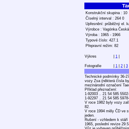
Ta
Konstrukční skupina : 10
Číselný interval : 264 0
Upřesnění: průběžný el. k
Výrobce : Vagónka Česká
Výroba : 1965 - 1966
Typové číslo: 427.1
Přepravní režim: 82
Výkres
|
1
|
Fotografie
|
1
|
2
|
3
Technické podmínky 36-27
vozy Zsa (některá čísla by
mezinárodní označení Taeq
Příklad přeznačení:
1-92003 .. 21 54 585 5502
1-92297 .. 21 54 585 5978
V roce 1982 byly vozy za
82.
V roce 1994 měly ČD ve st
jeden.
Rušení - vzhledem k stáří 
1965, poslední revize 29.5
Vůz je vybaven průběžným 