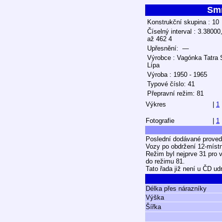
Sm
Konstrukční skupina : 10
Číselný interval : 3.38000
až 462 4
Upřesnění: —
Výrobce : Vagónka Tatra
Lípa
Výroba : 1950 - 1965
Typové číslo: 41
Přepravní režim: 81
Výkres
|
1
Fotografie
|
1
Poslední dodávané proved
Vozy po obdržení 12-místné
Režim byl nejprve 31 pro v
do režimu 81.
Tato řada již není u ČD u
Délka přes nárazníky
Výška
Šířka