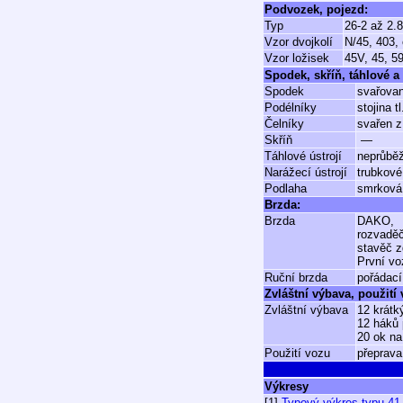
Podvozek, pojezd:
Typ
26-2 až 2.8
Vzor dvojkolí
N/45, 403,
Vzor ložisek
45V, 45, 5
Spodek, skříň, táhlové a 
Spodek
svařovan
Podélníky
stojina
Čelníky
svařen z
Skříň
—
Táhlové ústrojí
neprůbě
Narážecí ústrojí
trubkové
Podlaha
smrková 
Brzda:
Brzda
DAKO,
rozvadě
stavěč z
První vo
Ruční brzda
pořádací
Zvláštní výbava, použití
Zvláštní výbava
12 krátk
12 háků 
20 ok na
Použití vozu
přeprava
Výkresy
[1]
Typový výkres typu 41