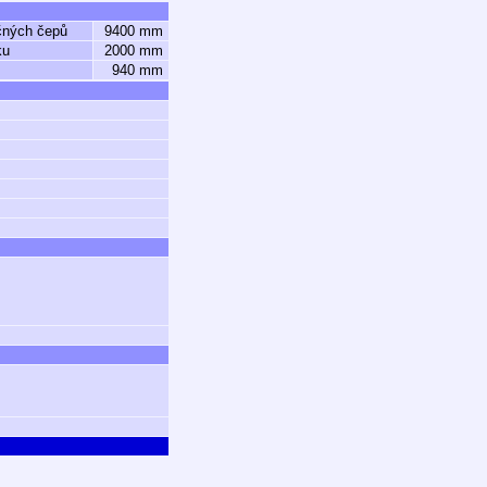
čných čepů
9400 mm
ku
2000 mm
940 mm