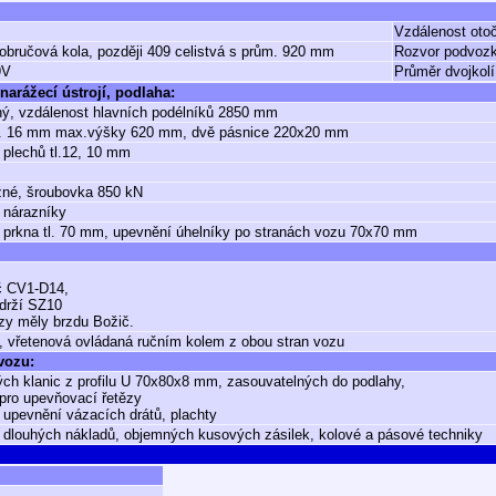
Vzdálenost oto
 obručová kola, později 409 celistvá s prům. 920 mm
Rozvor podvoz
9V
Průměr dvojkolí
narážecí ústrojí, podlaha:
ý, vzdálenost hlavních podélníků 2850 mm
 tl. 16 mm max.výšky 620 mm, dvě pásnice 220x20 mm
 plechů tl.12, 10 mm
žné, šroubovka 850 kN
 nárazníky
prkna tl. 70 mm, upevnění úhelníky po stranách vozu 70x70 mm
č CV1-D14,
drží SZ10
zy měly brzdu Božič.
, vřetenová ovládaná ručním kolem z obou stran vozu
 vozu:
ých klanic z profilu U 70x80x8 mm, zasouvatelných do podlahy,
pro upevňovací řetězy
 upevnění vázacích drátů, plachty
 dlouhých nákladů, objemných kusových zásilek, kolové a pásové techniky