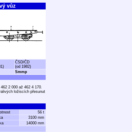
vý vůz
ČSD/ČD
81)
(od 1982)
Smmp
u 462 2 000 až 462 4 170.
valivých ložiscích přesunut
otnost
56 t
ka
3100 mm
ka
14000 mm