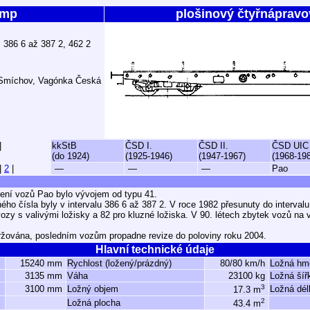
mp
plošinový čtyřnápravo
, 386 6 až 387 2, 462 2
 Smíchov, Vagónka Česká
|
kkStB
ČSD I.
ČSD II.
ČSD UIC
(do 1924)
(1925-1946)
(1947-1967)
(1968-19
|
2
|
—
—
—
Pao
ení vozů Pao bylo vývojem od typu 41.
ho čísla byly v intervalu 386 6 až 387 2. V roce 1982 přesunuty do interval
ozy s valivými ložisky a 82 pro kluzné ložiska. V 90. létech zbytek vozů na 
držována, posledním vozům propadne revize do poloviny roku 2004.
Hlavní technické údaje
15240 mm
Rychlost (ložený/prázdný)
80/80 km/h
Ložná hm
3135 mm
Váha
23100 kg
Ložná šíř
3
3100 mm
Ložný objem
Ložná dél
17.3 m
2
Ložná plocha
43.4 m