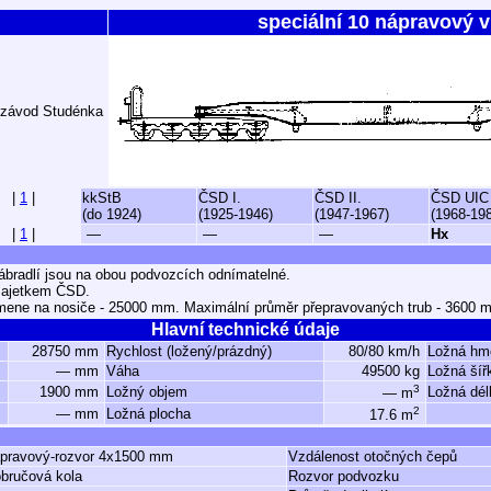
speciální 10 nápravový 
 závod Studénka
|
1
|
kkStB
ČSD I.
ČSD II.
ČSD UIC
(do 1924)
(1925-1946)
(1947-1967)
(1968-19
|
1
|
—
—
—
Hx
ábradlí jsou na obou podvozcích odnímatelné.
majetkem ČSD.
řemene na nosiče - 25000 mm. Maximální průměr přepravovaných trub - 3600 
Hlavní technické údaje
28750 mm
Rychlost (ložený/prázdný)
80/80 km/h
Ložná hm
— mm
Váha
49500 kg
Ložná šíř
3
1900 mm
Ložný objem
Ložná dél
— m
2
— mm
Ložná plocha
17.6 m
ápravový-rozvor 4x1500 mm
Vzdálenost otočných čepů
obručová kola
Rozvor podvozku