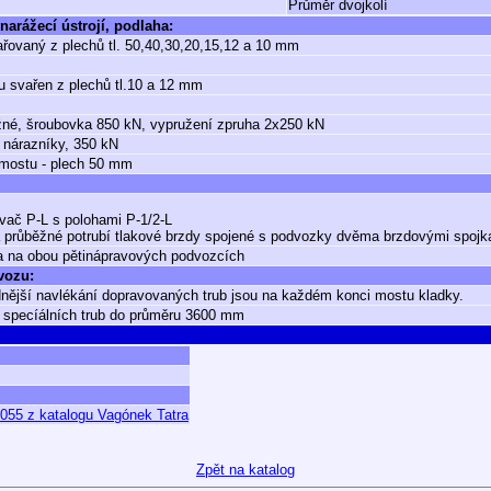
Průměr dvojkolí
narážecí ústrojí, podlaha:
řovaný z plechů tl. 50,40,30,20,15,12 a 10 mm
 svařen z plechů tl.10 a 12 mm
né, šroubovka 850 kN, vypružení zpruha 2x250 kN
 nárazníky, 350 kN
mostu - plech 50 mm
vač P-L s polohami P-1/2-L
průběžné potrubí tlakové brzdy spojené s podvozky dvěma brzdovými spojk
 na obou pětinápravových podvozcích
 vozu:
nější navlékání dopravovaných trub jsou na každém konci mostu kladky.
 specíálních trub do průměru 3600 mm
0055 z katalogu Vagónek Tatra
Zpět na katalog