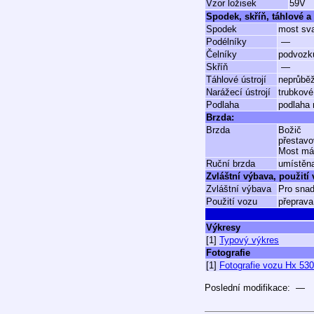
Vzor ložisek
59V
Spodek, skříň, táhlové a 
Spodek
most sva
Podélníky
—
Čelníky
podvozku
Skříň
—
Táhlové ústrojí
neprůběž
Narážecí ústrojí
trubkové
Podlaha
podlaha 
Brzda:
Brzda
Božič
přestavo
Most má 
Ruční brzda
umístěna
Zvláštní výbava, použití
Zvláštní výbava
Pro snad
Použití vozu
přeprava
Výkresy
[1]
Typový výkres
Fotografie
[1]
Fotografie vozu Hx 53
Poslední modifikace: —