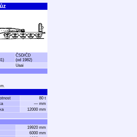
vůz
ČSD/ČD
81)
(od 1982)
Uaai
mm.
otnost
80 t
ka
— mm
ka
12000 mm
19920 mm
6000 mm