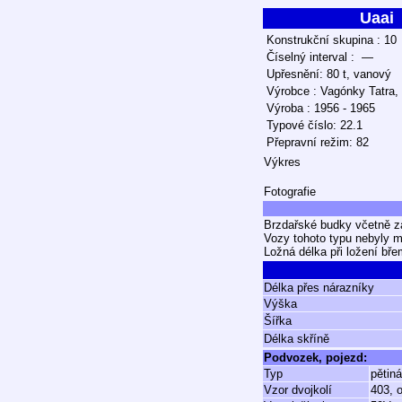
Uaai
Konstrukční skupina : 10
Číselný interval : —
Upřesnění: 80 t, vanový
Výrobce : Vagónky Tatra,
Výroba : 1956 - 1965
Typové číslo: 22.1
Přepravní režim: 82
Výkres
Fotografie
Brzdařské budky včetně z
Vozy tohoto typu nebyly 
Ložná délka při ložení b
Délka přes nárazníky
Výška
Šířka
Délka skříně
Podvozek, pojezd:
Typ
pětin
Vzor dvojkolí
403, 