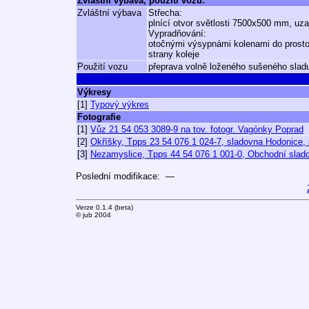
Zvláštní výbava, použití vozu:
Zvláštní výbava
Střecha:
plnící otvor světlosti 7500x500 mm, uz
Vypradňování:
otočnými výsypnámi kolenami do prostor
strany koleje
Použití vozu
přeprava volně loženého sušeného slad
Výkresy
[1]
Typový výkres
Fotografie
[1]
Vůz 21 54 053 3089-9 na tov. fotogr. Vagónky Poprad
[2]
Okříšky, Tpps 23 54 076 1 024-7, sladovna Hodonice, š
[3]
Nezamyslice, Tpps 44 54 076 1 001-0, Obchodní sladov
Poslední modifikace: —
Verze 0.1.4 (beta)
© jub 2004