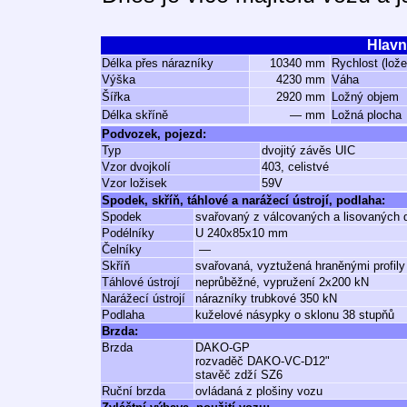
Hlavn
Délka přes nárazníky
10340 mm
Rychlost (lož
Výška
4230 mm
Váha
Šířka
2920 mm
Ložný objem
Délka skříně
— mm
Ložná plocha
Podvozek, pojezd:
Typ
dvojitý závěs UIC
Vzor dvojkolí
403, celistvé
Vzor ložisek
59V
Spodek, skříň, táhlové a narážecí ústrojí, podlaha:
Spodek
svařovaný z válcovaných a lisovaných d
Podélníky
U 240x85x10 mm
Čelníky
—
Skříň
svařovaná, vyztužená hraněnými profily
Táhlové ústrojí
neprůběžné, vypružení 2x200 kN
Narážecí ústrojí
nárazníky trubkové 350 kN
Podlaha
kuželové násypky o sklonu 38 stupňů
Brzda:
Brzda
DAKO-GP
rozvaděč DAKO-VC-D12"
stavěč zdží SZ6
Ruční brzda
ovládaná z plošiny vozu