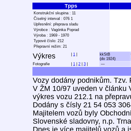
Tpps
Konstrukční skupina : 11
Číselný interval : 076 1
Upřesnění: přeprava sladu
Výrobce : Vagónka Poprad
Výroba : 1969 - 1970
Typové číslo: 212
Přepravní režim: 21
Výkres
|
1
|
kkStB
(do 1924)
Fotografie
|
1
|
2
|
3
|
—
Vozy dodány podnikům. Tzv. 
V ŽM 10/97 uveden v článku 
výkres vozu 212.1 na přeprav
Dodány s čísly 21 54 053 306
Majitelem vozů byly Obchodní 
Slovenské sladovny, n.p. Trn
Dnes je více majitelů vozů a j