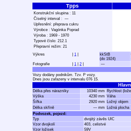
Tpps
Konstrukční skupina : 11
Číselný interval : —
Upřesnění: přeprava cukru
Výrobce : Vagónka Poprad
Výroba : 1969 - 1970
Typové číslo: 212.1
Přepravní režim: 21
Výkres
|
1
|
kkStB
(do 1924)
Fotografie
|
1
|
2
|
—
Vozy dodány podnikům. Tzv. P vozy.
Dnes jsou zařazeny v intervalu 076 15.
Hlavn
Délka přes nárazníky
10340 mm
Rychlost (lož
Výška
4230 mm
Váha
Šířka
2920 mm
Ložný objem
Délka skříně
— mm
Ložná plocha
Podvozek, pojezd:
Typ
dvojitý závěs UIC
Vzor dvojkolí
403, celistvé
Vzor ložisek
59V