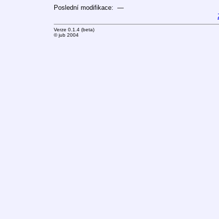
Poslední modifikace: —
Verze 0.1.4 (beta)
© jub 2004