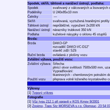
Spodek, skříň, táhlové a narážecí ústrojí, podlaha:
Spodek
svařovaný z válcovaných a lisovaných d
Podélníky
U 240x85x10 mm
Čelníky
—
Skříň
svařovaná, vyztužená hraněnými profily
Táhlové ústrojí
neprůběžné, vypružení 2x200 kN
Narážecí ústrojí
nárazníky trubkové 350 kN
Podlaha
kuželové násypky o sklonu 45 stupňů
Brzda:
Brzda
DAKO-GP
rozvaděč DAKO-VC-D12"
stavěč zdží SZ6
Ruční brzda
ovládaná z plošiny vozu
Zvláštní výbava, použití vozu:
Zvláštní výbava
Střecha:
plnící otvor světlosti 7500x500 mm, uz
Vypradňování:
tkaninových - chemlonovým potrubím do
Použití vozu
přeprava volně loženého krystalového cu
Výkresy
[1]
Typový výkres
Fotografie
[1]
Vůz typu 212.1 při opravě v KOS Krnov 9/2001
[2]
Znojmo, Tpps Stz MORSEVA s.r.o. Olomouc, 23 54 076 