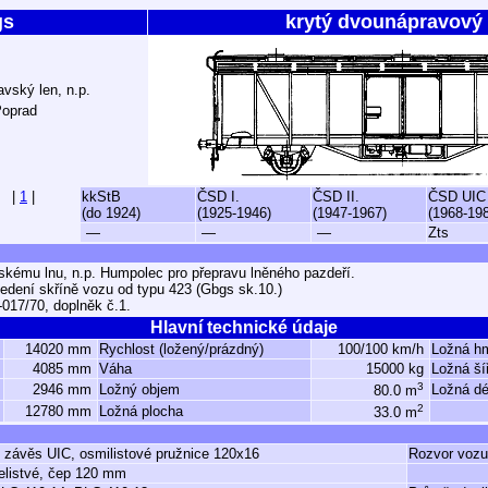
gs
krytý dvounápravový
vský len, n.p.
Poprad
|
1
|
kkStB
ČSD I.
ČSD II.
ČSD UIC
(do 1924)
(1925-1946)
(1947-1967)
(1968-19
—
—
—
Zts
ému lnu, n.p. Humpolec pro přepravu lněného pazdeří.
edení skříně vozu od typu 423 (Gbgs sk.10.)
017/70, doplněk č.1.
Hlavní technické údaje
14020 mm
Rychlost (ložený/prázdný)
100/100 km/h
Ložná h
4085 mm
Váha
15000 kg
Ložná ší
3
2946 mm
Ložný objem
Ložná dé
80.0 m
2
12780 mm
Ložná plocha
33.0 m
ý závěs UIC, osmilistové pružnice 120x16
Rozvor vozu
elistvé, čep 120 mm