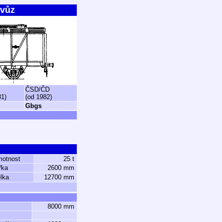
 vůz
ČSD/ČD
81)
(od 1982)
Gbgs
motnost
25 t
řka
2600 mm
lka
12700 mm
8000 mm