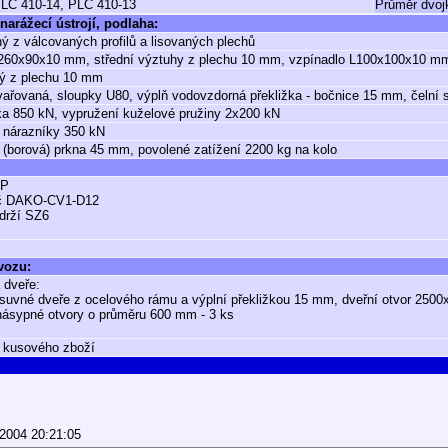
PLC 410-14, PLC 410-13
Průměr dvojk
narážecí ústrojí, podlaha:
ý z válcovaných profilů a lisovaných plechů
U260x90x10 mm, střední výztuhy z plechu 10 mm, vzpínadlo L100x100x10 m
ný z plechu 10 mm
vařovaná, sloupky U80, výplň vodovzdorná překližka - bočnice 15 mm, čelní
a 850 kN, vypružení kuželové pružiny 2x200 kN
 nárazníky 350 kN
(borová) prkna 45 mm, povolené zatížení 2200 kg na kolo
GP
č DAKO-CV1-D12
drží SZ6
 vozu:
 dveře:
suvné dveře z ocelového rámu a výplní překližkou 15 mm, dveřní otvor 250
násypné otvory o průměru 600 mm - 3 ks
 kusového zboží
.2004 20:21:05