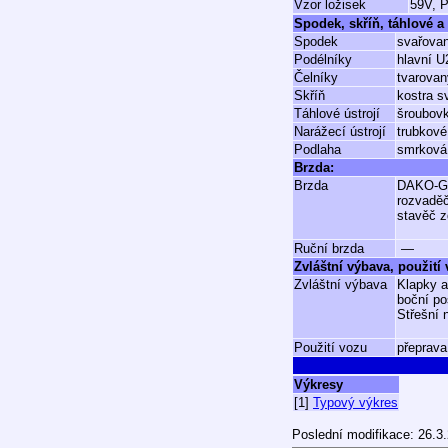
Vzor ložisek
59V, 
Spodek, skříň, táhlové a 
Spodek
svařovan
Podélníky
hlavní 
Čelníky
tvarova
Skříň
kostra s
Táhlové ústrojí
šroubovk
Narážecí ústrojí
trubkové
Podlaha
smrková 
Brzda:
Brzda
DAKO-
rozvadě
stavěč z
Ruční brzda
—
Zvláštní výbava, použití
Zvláštní výbava
Klapky a
boční po
Střešní 
Použití vozu
přeprava
Výkresy
[1]
Typový výkres
Poslední modifikace: 26.3