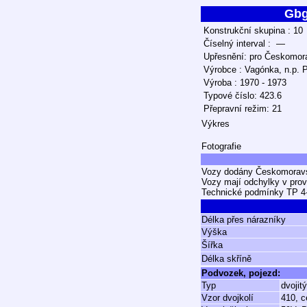
Gb
Konstrukční skupina : 10
Číselný interval : —
Upřesnění: pro Českomora
Výrobce : Vagónka, n.p. 
Výroba : 1970 - 1973
Typové číslo: 423.6
Přepravní režim: 21
Výkres
Fotografie
Vozy dodány Českomoravsk
Vozy mají odchylky v prov
Technické podmínky TP 4-
Délka přes nárazníky
Výška
Šířka
Délka skříně
Podvozek, pojezd:
Typ
dvojit
Vzor dvojkolí
410, c