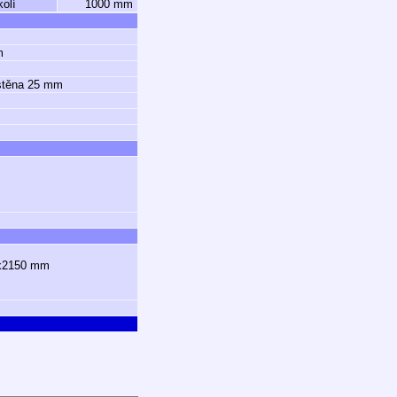
olí
1000 mm
m
 stěna 25 mm
0x2150 mm