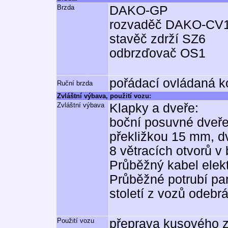
Brzda
DAKO-GP
rozvaděč DAKO-CV1
stavěč zdrží SZ6
odbrzďovač OS1
pořádací ovládaná k
Ruční brzda
Zvláštní výbava, použití vozu:
Zvláštní výbava
Klapky a dveře:
boční posuvné dveře
překližkou 15 mm, d
8 větracích otvorů v
Průběžný kabel elek
Průběžné potrubí par
století z vozů odebr
Použití vozu
přeprava kusového 