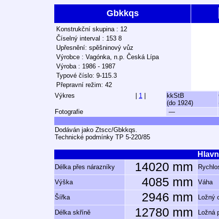
Gbkkqs
Konstrukční skupina : 12
Číselný interval : 153 8
Upřesnění: spěšninový vůz
Výrobce : Vagónka, n.p. Česká Lípa
Výroba : 1986 - 1987
Typové číslo: 9-115.3
Přepravní režim: 42
Výkres
|
1
|
kkStB
(do 1924)
Fotografie
—
Dodáván jako Ztscc/Gbkkqs.
Technické podmínky TP 5-220/85
Hlavn
14020 mm
Délka přes nárazníky
Rychlos
4085 mm
Výška
Váha
2946 mm
Šířka
Ložný 
12780 mm
Délka skříně
Ložná 