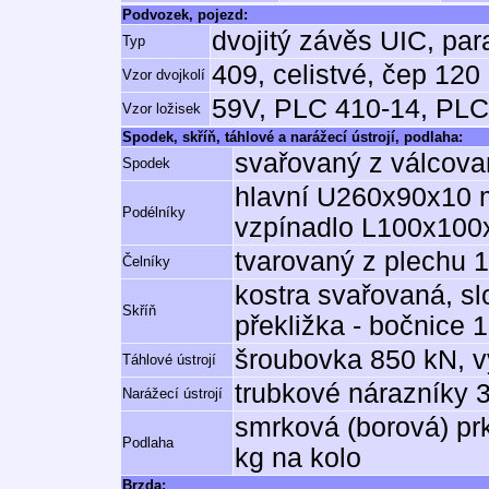
Podvozek, pojezd:
dvojitý závěs UIC, par
Typ
409, celistvé, čep 12
Vzor dvojkolí
59V, PLC 410-14, PLC
Vzor ložisek
Spodek, skříň, táhlové a narážecí ústrojí, podlaha:
svařovaný z válcovan
Spodek
hlavní U260x90x10 m
Podélníky
vzpínadlo L100x10
tvarovaný z plechu
Čelníky
kostra svařovaná, s
Skříň
překližka - bočnice
šroubovka 850 kN, v
Táhlové ústrojí
trubkové nárazníky 
Narážecí ústrojí
smrková (borová) pr
Podlaha
kg na kolo
Brzda: