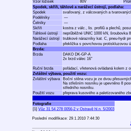
Vzor ložisek
80V
Prům
Spodek, skříň, táhlové a narážecí ústrojí, podlaha:
Spodek
svařovaný, z válcovaných a tvarovaných
Podélníky
—
Čelníky
—
Skříň
kostra z válc., lis. profilů a plechů, po
Táhlové ústrojí
neprůběžné UNIC 1000 kN, šroubovka 
Narážecí ústrojí
trubkové nárazníky kat. C, pneu-hydr 
Podlaha
překližka s povrchovou protiskluzovou 
Brzda:
Brzda
DAKO DK-GP-A
2x brzd.válec 16"
Ruční brzda
pořádací, vřetenová ovládaná kolem z o
Zvláštní výbava, použití vozu:
Zvláštní výbava
Boční stěna vozu je ze dvou přesuvných 
Na střešním nosníku je upevněno 8 posu
středního nosníku.
Použití vozu
přeprava kusového a paletizovaného zbo
Fotografie
[1]
Vůz 31 54 278 0056-2 v Ostravě hl.n. 5/2003
Poslední modifikace: 29.1.2010 7:44:30