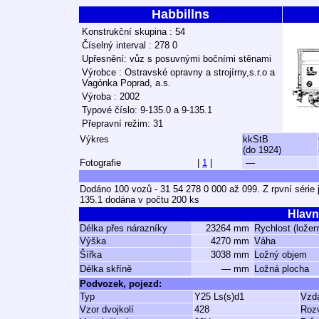
Habbillns
Konstrukční skupina : 54
Číselný interval : 278 0
Upřesnění: vůz s posuvnými bočními stěnami
Výrobce : Ostravské opravny a strojírny,s.r.o a
Vagónka Poprad, a.s.
Výroba : 2002
Typové číslo: 9-135.0 a 9-135.1
Přepravní režim: 31
Výkres
kkStB
(do 1924)
Fotografie
|
1
|
—
Dodáno 100 vozů - 31 54 278 0 000 až 099. Z rpvní série
135.1 dodána v počtu 200 ks
Hlavn
Délka přes nárazníky
23264 mm
Rychlost (ložen
Výška
4270 mm
Váha
Šířka
3038 mm
Ložný objem
Délka skříně
— mm
Ložná plocha
Podvozek, pojezd:
Typ
Y25 Ls(s)d1
Vzdá
Vzor dvojkolí
428
Roz