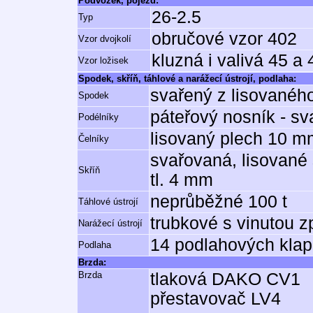
Podvozek, pojezd:
26-2.5
Typ
obručové vzor 402
Vzor dvojkolí
kluzná i valivá 45 a
Vzor ložisek
Spodek, skříň, táhlové a narážecí ústrojí, podlaha:
svařený z lisovaného
Spodek
páteřový nosník - sv
Podélníky
lisovaný plech 10 m
Čelníky
svařovaná, lisované 
Skříň
tl. 4 mm
neprůběžné 100 t
Táhlové ústrojí
trubkové s vinutou z
Narážecí ústrojí
14 podlahových klap
Podlaha
Brzda:
Brzda
tlaková DAKO CV1
přestavovač LV4