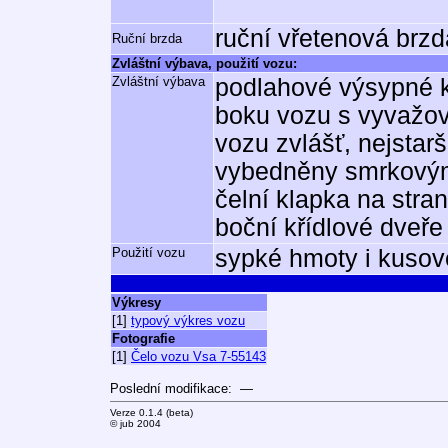
ruční vřetenová brz
Ruční brzda
Zvláštní výbava, použití vozu:
Zvláštní výbava
podlahové výsypné 
boku vozu s vyvažo
vozu zvlášť, nejstar
vybedněny smrkovým
čelní klapka na stra
boční křídlové dveře
Použití vozu
sypké hmoty i kusov
Výkresy
[1]
typový výkres vozu
Fotografie
[1]
Čelo vozu Vsa 7-55143
Poslední modifikace: —
Verze 0.1.4 (beta)
© jub 2004