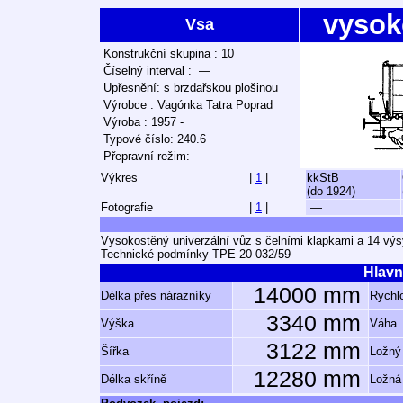
vysok
Vsa
Konstrukční skupina : 10
Číselný interval : —
Upřesnění: s brzdařskou plošinou
Výrobce : Vagónka Tatra Poprad
Výroba : 1957 -
Typové číslo: 240.6
Přepravní režim: —
Výkres
|
1
|
kkStB
(do 1924)
Fotografie
|
1
|
—
Vysokostěný univerzální vůz s čelními klapkami a 14 vý
Technické podmínky TPE 20-032/59
Hlavn
14000 mm
Délka přes nárazníky
Rychlo
3340 mm
Výška
Váha
3122 mm
Šířka
Ložný
12280 mm
Délka skříně
Ložná