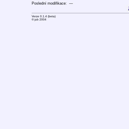
Poslední modifikace: —
Verze 0.1.4 (beta)
© jub 2004