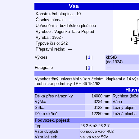
Vsa
Konstrukční skupina : 10
Číselný interval : —
Upřesnění: s brzdařskou plošinou
Výrobce : Vagónka Tatra Poprad
Výroba : 1962 -
Typové číslo: 242
Přepravní režim: —
Výkres
|
1
|
kkStB
(do 1924)
Fotografie
|
1
|
—
Vysokostěný univerzální vůz s čelními klapkami a 14 vý
Technické podmínky TPE 36-154/62
Hlavn
Délka přes nárazníky
14000 mm
Rychlost (lože
Výška
3234 mm
Váha
Šířka
3122 mm
Ložný objem
Délka skříně
12280 mm
Ložná plocha
Podvozek, pojezd:
Typ
26-2.6 až 26-2.7
Vzor dvojkolí
obručové vzor 402
Vzor ložisek
valivá vzor 59V