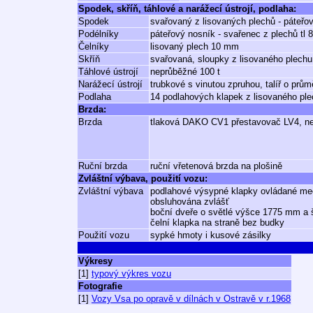
Spodek, skříň, táhlové a narážecí ústrojí, podlaha:
Spodek
svařovaný z lisovaných plechů - páteřo
Podélníky
páteřový nosník - svařenec z plechů tl
Čelníky
lisovaný plech 10 mm
Skříň
svařovaná, sloupky z lisovaného plechu
Táhlové ústrojí
neprůběžné 100 t
Narážecí ústrojí
trubkové s vinutou zpruhou, talíř o pr
Podlaha
14 podlahových klapek z lisovaného ple
Brzda:
Brzda
tlaková DAKO CV1 přestavovač LV4, 
Ruční brzda
ruční vřetenová brzda na plošině
Zvláštní výbava, použití vozu:
Zvláštní výbava
podlahové výsypné klapky ovládané me
obsluhována zvlášť
boční dveře o světlé výšce 1775 mm a 
čelní klapka na straně bez budky
Použití vozu
sypké hmoty i kusové zásilky
Výkresy
[1]
typový výkres vozu
Fotografie
[1]
Vozy Vsa po opravě v dílnách v Ostravě v r.1968