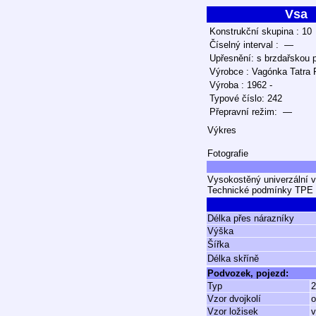
Vsa
Konstrukční skupina : 10
Číselný interval : —
Upřesnění: s brzdařskou 
Výrobce : Vagónka Tatra 
Výroba : 1962 -
Typové číslo: 242
Přepravní režim: —
Výkres
Fotografie
Vysokostěný univerzální v
Technické podmínky TPE 
Délka přes nárazníky
Výška
Šířka
Délka skříně
Podvozek, pojezd:
Typ
2
Vzor dvojkolí
o
Vzor ložisek
v