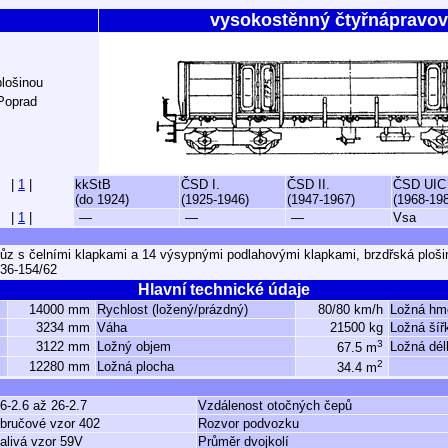
vysokostěnný čtyřnápravov
plošinou
Poprad
|
1
|
kkStB
ČSD I.
ČSD II.
ČSD UIC
(do 1924)
(1925-1946)
(1947-1967)
(1968-19
|
1
|
—
—
—
Vsa
ůz s čelními klapkami a 14 výsypnými podlahovými klapkami, brzdřská ploš
36-154/62
Hlavní technické údaje
14000 mm
Rychlost (ložený/prázdný)
80/80 km/h
Ložná hm
3234 mm
Váha
21500 kg
Ložná šíř
3
3122 mm
Ložný objem
Ložná dél
67.5 m
2
12280 mm
Ložná plocha
34.4 m
6-2.6 až 26-2.7
Vzdálenost otočných čepů
bručové vzor 402
Rozvor podvozku
alivá vzor 59V
Průměr dvojkolí