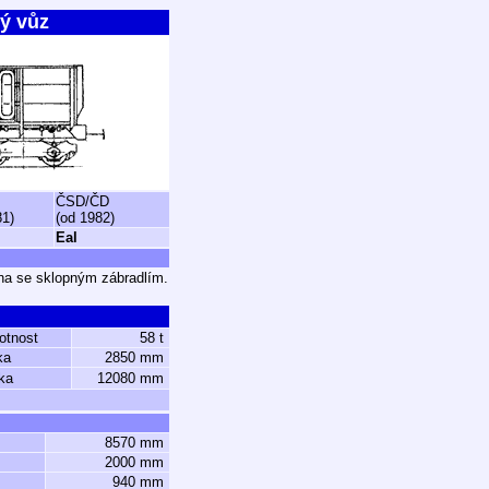
ý vůz
ČSD/ČD
81)
(od 1982)
Eal
ina se sklopným zábradlím.
otnost
58 t
ka
2850 mm
ka
12080 mm
8570 mm
2000 mm
940 mm