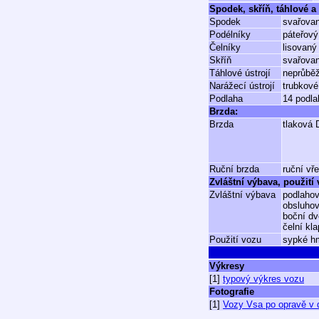
Spodek, skříň, táhlové a 
Spodek
svařovan
Podélníky
páteřový
Čelníky
lisovaný
Skříň
svařovan
Táhlové ústrojí
neprůběž
Narážecí ústrojí
trubkové
Podlaha
14 podla
Brzda:
Brzda
tlaková
Ruční brzda
ruční vř
Zvláštní výbava, použití
Zvláštní výbava
podlaho
obsluhov
boční dv
čelní kl
Použití vozu
sypké hm
Výkresy
[1]
typový výkres vozu
Fotografie
[1]
Vozy Vsa po opravě v d