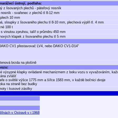
narážecí ústrojí, podlaha:
ý z lisovaných plechů - páteřový nosník
 nosník - svařenec z plechů tl 8-12 mm
 plech 10 mm
á, sloupky z lisovaného plechu tl 8-10 mm, plechová výplň tl. 4 mm
né 100 t
 s vinutou zpruhou, talíř o průměru 450 mm
hových klapek z lisovaného plechu tl 5 mm
 DAKO CV1 přestavovač LV4, nebo DAKO CV1-D14"
etenová brzda na plošině
 vozu:
vé výsypné klapky ovládané mechanizmem z boku vozu s vyvažováním, každ
ána zvlášť
eře o světlé výšce 1775 mm a šířce 1583 mm, v každé bočnici dvoje
apka na straně bez budky
oty i kusové zásilky
ílnách v Ostravě v r.1968