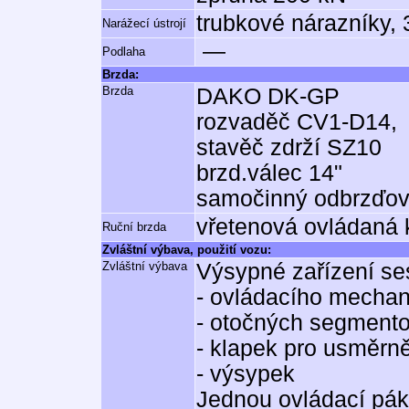
trubkové nárazníky,
Narážecí ústrojí
—
Podlaha
Brzda:
Brzda
DAKO DK-GP
rozvaděč CV1-D14,
stavěč zdrží SZ10
brzd.válec 14"
samočinný odbrzďo
vřetenová ovládaná k
Ruční brzda
Zvláštní výbava, použití vozu:
Zvláštní výbava
Výsypné zařízení ses
- ovládacího mecha
- otočných segment
- klapek pro usměrn
- výsypek
Jednou ovládací pák