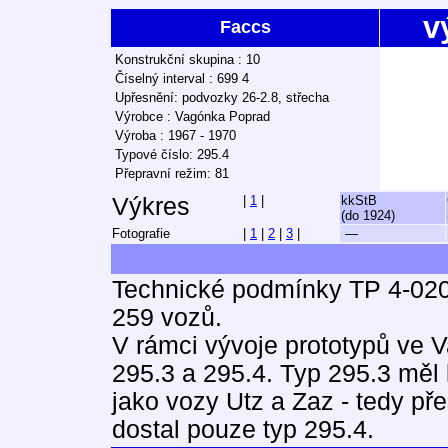
v
Faccs
Konstrukční skupina : 10
Číselný interval : 699 4
Upřesnění: podvozky 26-2.8, střecha
Výrobce : Vagónka Poprad
Výroba : 1967 - 1970
Typové číslo: 295.4
Přepravní režim: 81
Výkres
|
1
|
kkStB
(do 1924)
Fotografie
|
1
|
2
|
3
|
—
Technické podmínky TP 4-020
259 vozů.
V rámci vývoje prototypů ve V
295.3 a 295.4. Typ 295.3 měl
jako vozy Utz a Zaz - tedy př
dostal pouze typ 295.4.