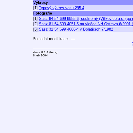
Výkresy
[1]
Typový výkres vozu 295.4
Fotografie
[1]
Sasz 84 54 699 9985-6, soukromý (Vítkovice a.s.) po
[2]
Sasz 81 54 699 4051-5 na vlečce NH Ostrava 6/2001 (I
[3]
Sasz 31 54 699 4086-4 v Bolaticích 7/1982
Poslední modifikace: —
Verze 0.1.4 (beta)
© jub 2004