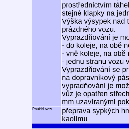
prostřednictvím táhe
stejné klapky na jed
Výška výsypek nad 
prázdného vozu.
Vyprazdňování je mo
- do koleje, na obě 
- vně koleje, na obě
- jednu stranu vozu 
Vyprazdňování se p
na dopravníkový pás 
vypradňování je mož
vůz je opatřen střec
mm uzavíranými pokl
Použití vozu
přeprava sypkých hm
kaolímu