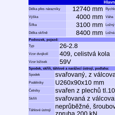
Hlavn
12740 mm
Délka přes nárazníky
Rychlo
4000 mm
Výška
Váha
3100 mm
Šířka
Ložný
8400 mm
Délka skříně
Ložná
Podvozek, pojezd:
26-2.8
Typ
409, celistvá kola
Vzor dvojkolí
59V
Vzor ložisek
Spodek, skříň, táhlové a narážecí ústrojí, podlaha:
svařovaný, z válcov
Spodek
U260x90x10 mm
Podélníky
svařen z plechů tl.
Čelníky
svařovaná z válcovan
Skříň
neprůběžné, šroubov
Táhlové ústrojí
zpruha 200 kN