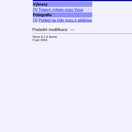
Výkresy
[1]
Typový výkres vozu Vssa
Fotografie
[1]
Pohled na čelo vozu s plošinou
Poslední modifikace: —
Verze 0.1.4 (beta)
© jub 2004