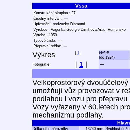
Vssa
Konstrukční skupina : 27
Číselný interval : —
Upřesnění: podvozky Diamond
Výrobce : Vagónka Georgie Dimitrova Arad, Rumunsko
Výroba : 1959
Typové číslo: —
Přepravní režim: —
Výkres
|
1
|
kkStB
(do 1924)
|
1
|
Fotografie
—
Velkoprostorový dvouúčelový 
umožňují vůz provozovat v re
podlahou i vozu pro přepravu
Vozy vyřazeny v 60.letech pr
mechanizmu podlahy.
Hlavn
Délka přes nárazníky
13740 mm
Rychlost (lože