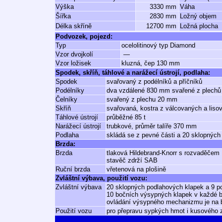
Výška
3330 mm
Váha
Šířka
2830 mm
Ložný objem
Délka skříně
12700 mm
Ložná plocha
Podvozek, pojezd:
Typ
ocelolitinový typ Diamond
Vzor dvojkolí
—
Vzor ložisek
kluzná, čep 130 mm
Spodek, skříň, táhlové a narážecí ústrojí, podlaha:
Spodek
svařovaný z podélníků a příčníků
Podélníky
dva vzdálené 830 mm svařené z plechů
Čelníky
svařený z plechu 20 mm
Skříň
svařovaná, kostra z válcovaných a lisov
Táhlové ústrojí
průběžné 85 t
Narážecí ústrojí
trubkové, průměr talíře 370 mm
Podlaha
skládá se z pevné části a 20 sklopných
Brzda:
Brzda
tlaková Hildebrand-Knorr s rozvaděčem 
stavěč zdrží SAB
Ruční brzda
vřetenová na plošině
Zvláštní výbava, použití vozu:
Zvláštní výbava
20 sklopných podlahových klapek a 9 p
10 bočních výsypných klapek v každé b
ovládání výsypného mechanizmu je na 
Použití vozu
pro přepravu sypkých hmot i kusového 