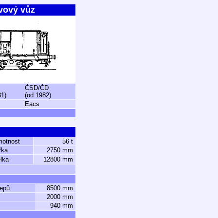
vový vůz
ČSD/ČD
81)
(od 1982)
Eacs
motnost
56 t
řka
2750 mm
lka
12800 mm
čepů
8500 mm
2000 mm
940 mm