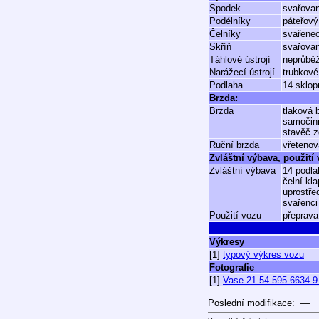
Spodek
svařova
Podélníky
páteřový
Čelníky
svařenec
Skříň
svařovan
Táhlové ústrojí
neprůběž
Narážecí ústrojí
trubkové
Podlaha
14 sklop
Brzda:
Brzda
tlaková
samočin
stavěč 
Ruční brzda
vřetenov
Zvláštní výbava, použití
Zvláštní výbava
14 podla
čelní kl
uprostře
svařenci
Použití vozu
přeprava
Výkresy
[1]
typový výkres vozu
Fotografie
[1]
Vase 21 54 595 6634-9 
Poslední modifikace: —