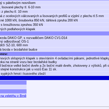
ný s páteřovým nosníkem
, lisované plechy tl. 6-10 mm
 z plechu tl. 10 mm
á z ocelových válcovaných a lisovaných profilů a výplní z plechu tl.5 mm
né 1000 kN, šroubovka 850 kN, táhlová zpruha 200 kN
 s kroužkovou zpruhou 350 kN
ných podlahových klapek
 brzda DAKO GP, s rozvaděčem DAKO CV1-D14
ný odbrzďovač OS-1
zdrží SZ-10, 600 mm
á brzda v brzdařské budce
 vozu:
hových sklopných klapek s otevíráním 4 ovládacími pákami, jednotlivé klapk
apka na straně vozu bez brzdařské budky
d bočnice velké boční dveře a 2x boční malé dveře, zhotoveny z výlisků, při
 stejné konstrukce jak u vozů Eas 11 sk.
 sypkých hmot i kusového zboží
na veletrhu v Brně