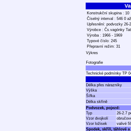
Va
Konstrukční skupina : 10
Číselný interval : 546 0 a
Upřesnění: podvozky 26-2
Výrobce : Čs.vagónky Tat
Výroba : 1966 - 1969
Typové číslo: 245
Přepravní režim: 31
Výkres
Fotografie
Technické podmínky TP 04
Délka přes nárazníky
Výška
Šířka
Délka skříně
Podvozek, pojezd:
Typ
26-2.7 p
Vzor dvojkolí
obručové
Vzor ložisek
valivé 5
Spodek, skříň, táhlové a 