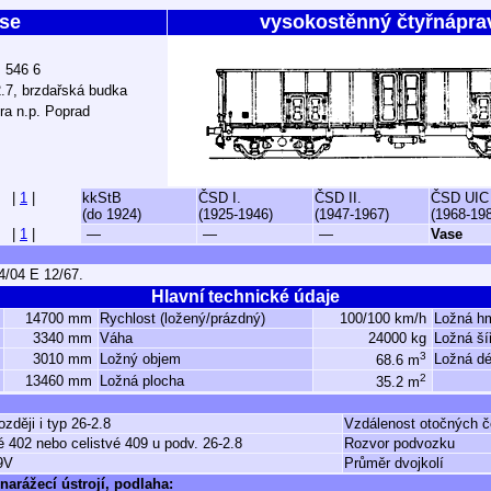
se
vysokostěnný čtyřnápra
ž 546 6
.7, brzdařská budka
ra n.p. Poprad
|
1
|
kkStB
ČSD I.
ČSD II.
ČSD UIC
(do 1924)
(1925-1946)
(1947-1967)
(1968-19
|
1
|
—
—
—
Vase
/04 E 12/67.
Hlavní technické údaje
14700 mm
Rychlost (ložený/prázdný)
100/100 km/h
Ložná h
3340 mm
Váha
24000 kg
Ložná ší
3
3010 mm
Ložný objem
Ložná dé
68.6 m
2
13460 mm
Ložná plocha
35.2 m
ozději i typ 26-2.8
Vzdálenost otočných 
 402 nebo celistvé 409 u podv. 26-2.8
Rozvor podvozku
9V
Průměr dvojkolí
narážecí ústrojí, podlaha: